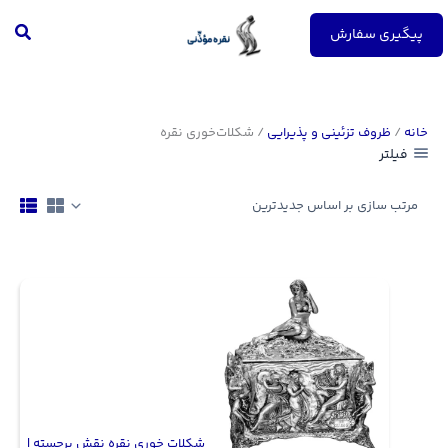
رش
جست
ه
پیگیری سفارش
حتوا
خانه
/
ظروف تزئینی و پذیرایی
/ شکلات‌خوری نقره
فیلتر
شکلات خوری نقره نقش برجسته |