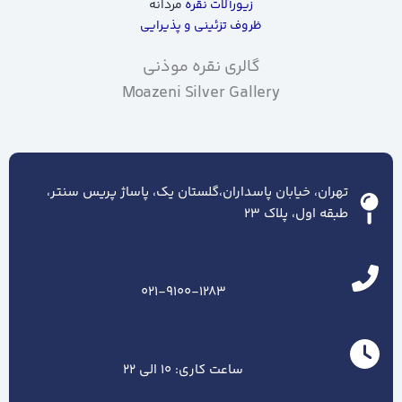
زیورآلات نقره
مردانه
ظروف تزئینی و پذیرایی
گالری نقره موذنی
Moazeni Silver Gallery
تهران، خیابان پاسداران،گلستان یک، پاساژ پریس سنتر،
طبقه اول، پلاک ۲۳
021-9100-1283
ساعت کاری: 10 الی 22