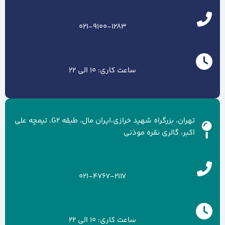
021-9100-1283
ساعت کاری: 10 الی 22
تهران، بزرگراه شهید خرازی،ایران مال، طبقه G2، تیمچه علی
اکبر، گالری نقره موذنی
021-4767-2117
ساعت کاری: 10 الی 22