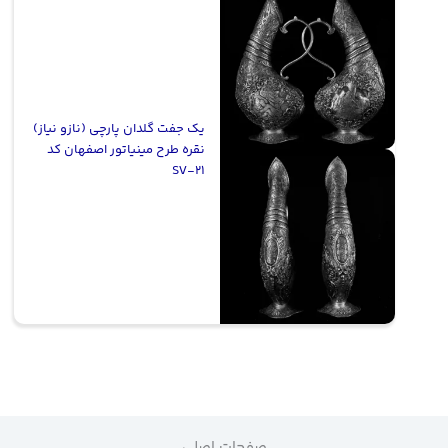
یک جفت گلدان پارچی (نازو نیاز)
نقره طرح مینیاتور اصفهان کد
SV-21
صفحات اصلی