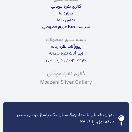
گالری نقره موذنی
درباره ما
تماس با ما
سیاست حفظ حریم خصوصی
دسته بندی محصولات
زیورآلات نقره زنانه
زیورآلات نقره
مردانه
ظروف تزئینی و پذیرایی
گالری نقره موذنی
Moazeni Silver Gallery
تهران، خیابان پاسداران،گلستان یک، پاساژ پریس سنتر،
طبقه اول، پلاک ۲۳