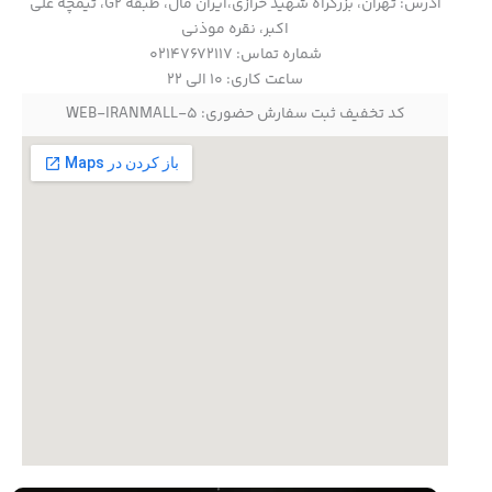
آدرس: تهران، بزرگراه شهید خرازی،ایران مال، طبقه G2، تیمچه علی
اکبر، نقره موذنی
شماره تماس: 02147672117
ساعت کاری: ۱۰ الی ۲۲
کد تخفیف ثبت سفارش حضوری: WEB-IRANMALL-5