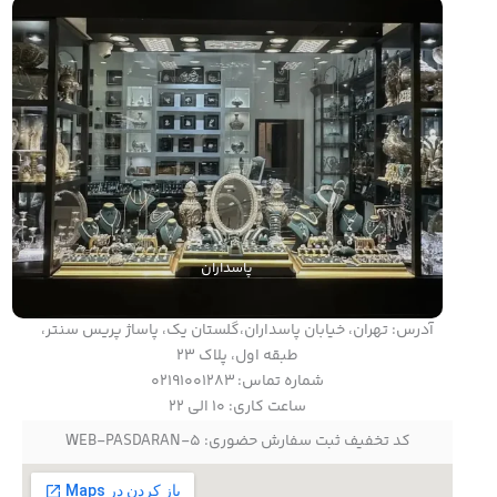
پاسداران
آدرس: تهران، خیابان پاسداران،گلستان یک، پاساژ پریس سنتر،
طبقه اول، پلاک ۲۳
شماره تماس: 02191001283
ساعت کاری: ۱۰ الی ۲۲
کد تخفیف ثبت سفارش حضوری: WEB-PASDARAN-5