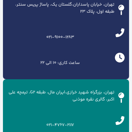
تهران، خیابان پاسداران،گلستان یک، پاساژ پریس سنتر،
طبقه اول، پلاک ۲۳
021-9100-1283
ساعت کاری: 10 الی 22
تهران، بزرگراه شهید خرازی،ایران مال، طبقه G2، تیمچه علی
اکبر، گالری نقره موذنی
021-4767-2117