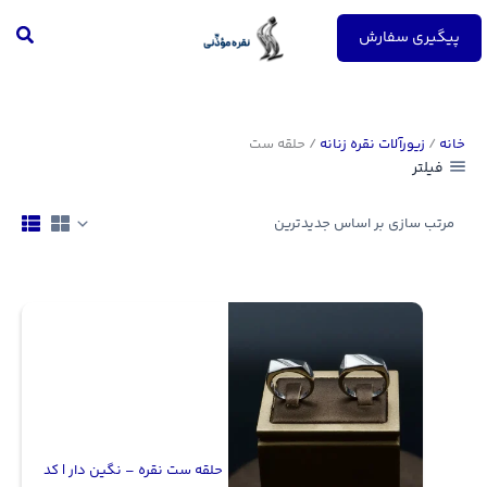
رش
جست
ه
پیگیری سفارش
حتوا
خانه
/
زیورآلات نقره زنانه
/ حلقه ست
فیلتر
حلقه ست نقره – نگین دار | کد