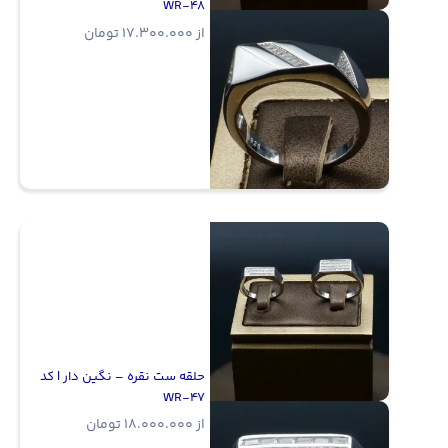
WR-48
از
17.300.000
تومان
حلقه ست نقره – نگین دار | کد
WR-47
از
18.000.000
تومان