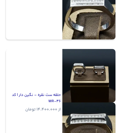
حلقه ست نقره – نگین دار | کد
WR-46
از
14.400.000
تومان