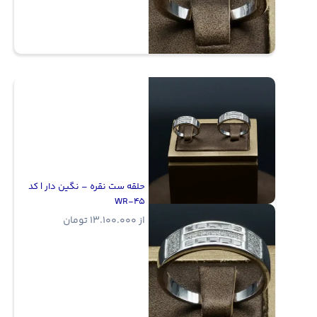
حلقه ست نقره – نگین دار | کد
WR-45
از
13.100.000
تومان