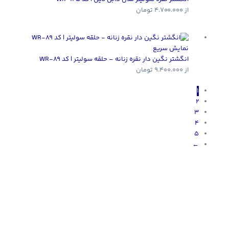
از
4.700.000
تومان
نمایش سریع
انگشتر نگین دار نقره زنانه – حلقه سولیتر | کد WR-89
از
9.400.000
تومان
1
2
3
4
5
←