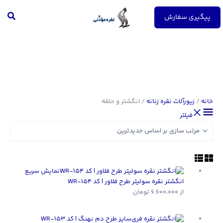
رش
جست
ه
پیگیری سفارش
حتوا
خانه
/
زیورآلات نقره زنانه
/ انگشتر و حلقه
فیلتر
نمایش سریع
انگشتر نقره سولیتر طرح فلاور | کد WR-154
از
6.600.000
تومان