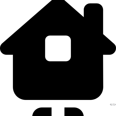
تهران، بزرگراه شهید خرازی،ایران مال، طبقه G2، تیمچه علی اکبر، گالری
نقره موذنی
خانه