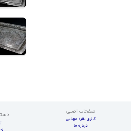
صفحات اصلی
دسته
گالری نقره موذنی
ز
درباره ما
زی