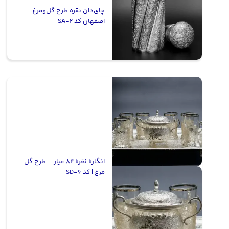
چای‌دان نقره طرح گل‌ومرغ
اصفهان کد SA-2
انگاره نقره ۸۴ عیار – طرح گل
مرغ | کد SD-6