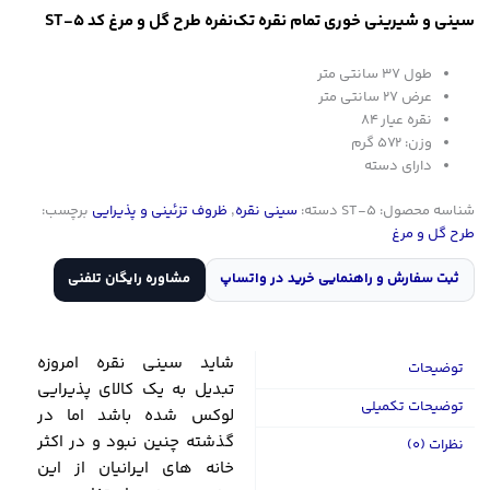
سینی و شیرینی خوری تمام نقره تک‌نفره طرح گل و مرغ کد ST-5
طول 37 سانتی متر
عرض 27 سانتی متر
نقره عیار 84
وزن: 572 گرم
دارای دسته
شناسه محصول:
ST-5
دسته:
سینی نقره
,
ظروف تزئینی و پذیرایی
برچسب:
طرح گل و مرغ
ثبت سفارش و راهنمایی خرید در واتساپ
مشاوره رایگان تلفنی
شاید سینی نقره امروزه
توضیحات
تبدیل به یک کالای پذیرایی
توضیحات تکمیلی
لوکس شده باشد اما در
گذشته چنین نبود و در اکثر
نظرات (0)
خانه های ایرانیان از این