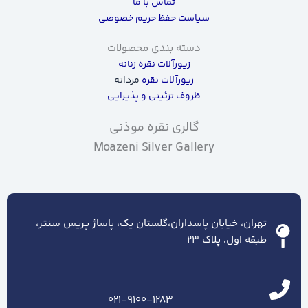
تماس با ما
سیاست حفظ حریم خصوصی
دسته بندی محصولات
زیورآلات نقره زنانه
زیورآلات نقره
مردانه
ظروف تزئینی و پذیرایی
گالری نقره موذنی
Moazeni Silver Gallery
تهران، خیابان پاسداران،گلستان یک، پاساژ پریس سنتر،
طبقه اول، پلاک ۲۳
021-9100-1283