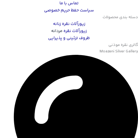
تماس با ما
سیاست حفظ حریم خصوصی
دسته بندی محصولات
زیورآلات نقره زنانه
زیورآلات نقره
مردانه
ظروف تزئینی و پذیرایی
گالری نقره موذنی
Moazeni Silver Gallery