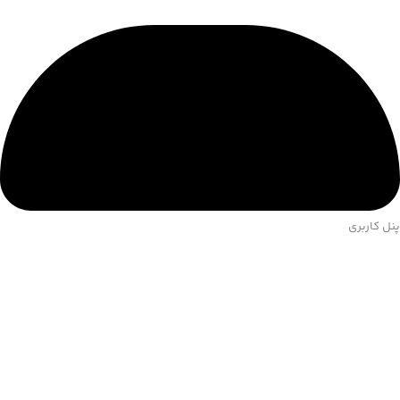
ساعت کاری: 10 الی 22
کلیه حقوق سایت متعلق به برند گالری نقره موذنی می باشد.
پنل کاربری
فیلترها
حذف همه
×
محدوده قیمت
0 تا 200,000,000 تومان
فقط کالاهای موجود
نوع خرید