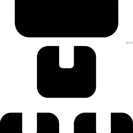
تهران، بزرگراه شهید خرازی،ایران مال، طبقه G2، تیمچه علی اکبر، گالری
نقره موذنی
خانه