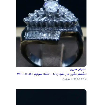
نمایش سریع
انگشتر نگین دار نقره زنانه – حلقه سولیتر | کد WR-100
از
11.900.000
تومان