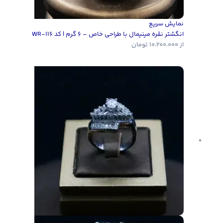
نمایش سریع
انگشتر نقره مینیمال با طراحی خاص – 6 گرم | کد WR-116
از
10.200.000
تومان