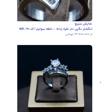
نمایش سریع
انگشتر نگین دار نقره زنانه – حلقه سولیتر | کد WR-90
از
13.700.000
تومان