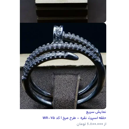
نمایش سریع
حلقه اسپرت نقره – طرح میخ | کد WR-75
از
6.800.000
تومان