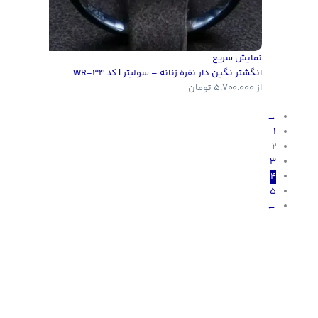
نمایش سریع
انگشتر نگین دار نقره زنانه – سولیتر | کد WR-34
از
5.700.000
تومان
→
1
2
3
4
5
←