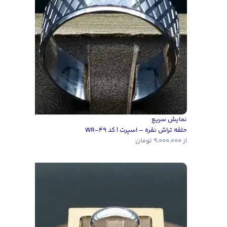
نمایش سریع
حلقه تراش نقره – اسپرت | کد WR-49
از
9.000.000
تومان