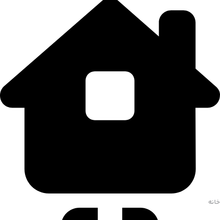
تهران، بزرگراه شهید خرازی،ایران مال، طبقه G2، تیمچه علی اکبر، گالری
نقره موذنی
خانه