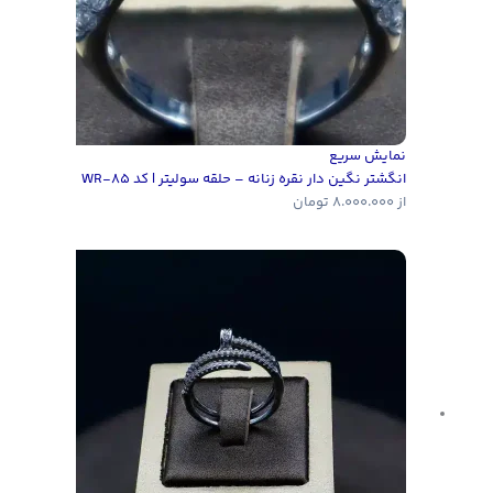
نمایش سریع
انگشتر نگین دار نقره زنانه – حلقه سولیتر | کد WR-85
از
8.000.000
تومان