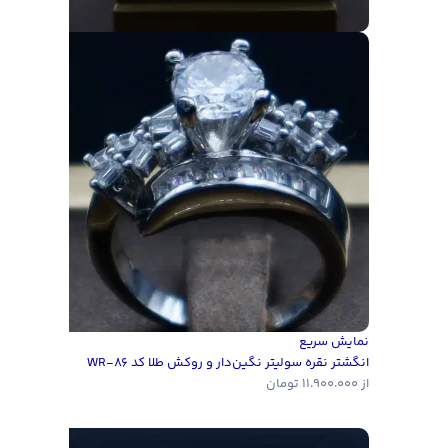
نمایش سریع
انگشتر نقره سولیتر نگین‌دار و روکش طلا کد WR-86
از
11.900.000
تومان