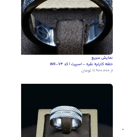
نمایش سریع
حلقه کارتیه نقره – اسپرت | کد WR-74
از
11.900.000
تومان