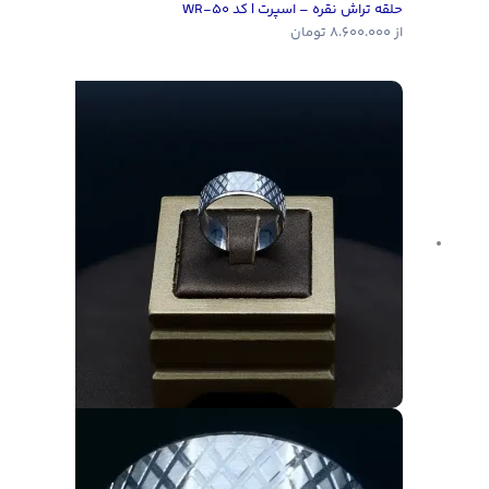
حلقه تراش نقره – اسپرت | کد WR-50
از
8.600.000
تومان