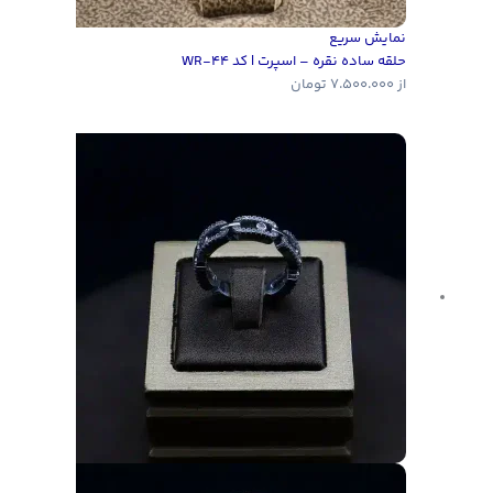
نمایش سریع
حلقه ساده نقره – اسپرت | کد WR-44
از
7.500.000
تومان