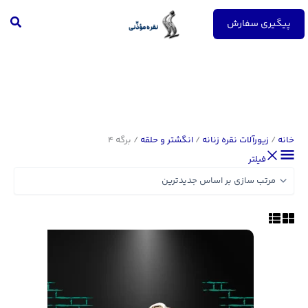
رش
جست
ه
پیگیری سفارش
حتوا
خانه
/
زیورآلات نقره زنانه
/
انگشتر و حلقه
/ برگه 4
فیلتر