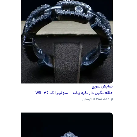
نمایش سریع
حلقه نگین دار نقره زنانه – سولیتر | کد WR-36
از
11.200.000
تومان