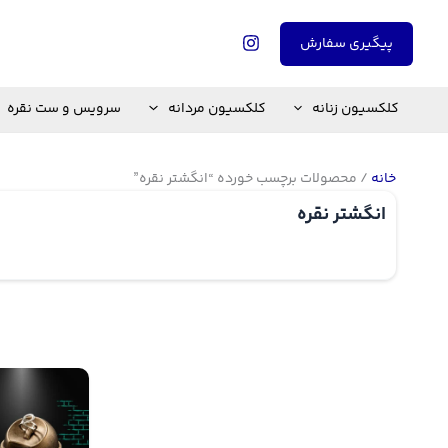
رش
ه
پیگیری سفارش
حتوا
کلکسیون زنانه
کلکسیون مردانه
سرویس و ست نقره
خانه
/ محصولات برچسب خورده “انگشتر نقره”
انگشتر نقره