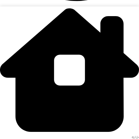
تهران، بزرگراه شهید خرازی،ایران مال، طبقه G2، تیمچه علی اکبر، گالری
نقره موذنی
خانه