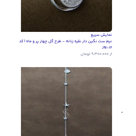
نمایش سریع
نیم ست نگین دار نقره زنانه – طرح گل چهار پر و ماه | کد
JN-12
از
9.300.000
تومان