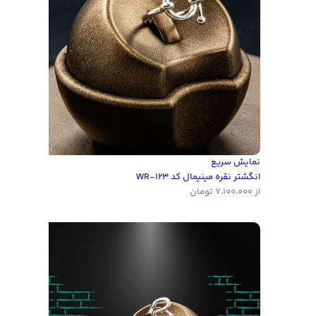
نمایش سریع
انگشتر نقره‌ مینیمال کد WR-123
از
7.100.000
تومان