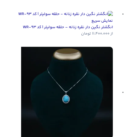
نمایش سریع
انگشتر نگین دار نقره زنانه – حلقه سولیتر | کد WR-93
از
11.400.000
تومان