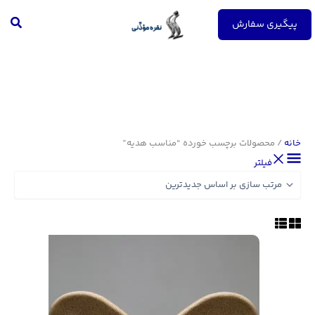
رش
جست
ه
پیگیری سفارش
حتوا
خانه
/ محصولات برچسب خورده “مناسب هدیه”
فیلتر