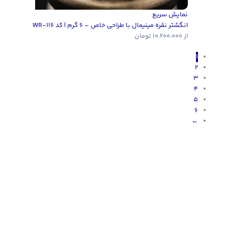
نمایش سریع
انگشتر نقره مینیمال با طراحی خاص – 6 گرم | کد WR-116
از
10.200.000
تومان
1
2
3
4
5
6
←