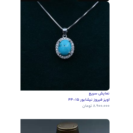
نمایش سریع
اویز فیروز نیشابور PP-15
8.900.000
تومان