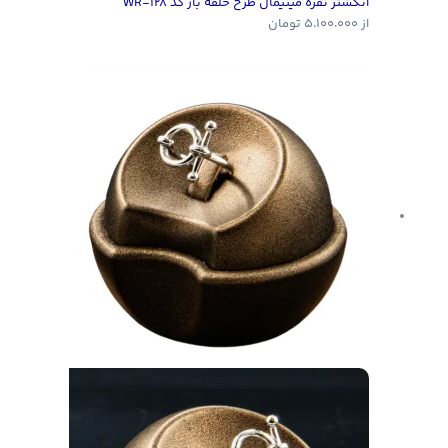
انگشتر نقره مینیمال طرح حلقه باز کد WR-128
از
5.100.000
تومان