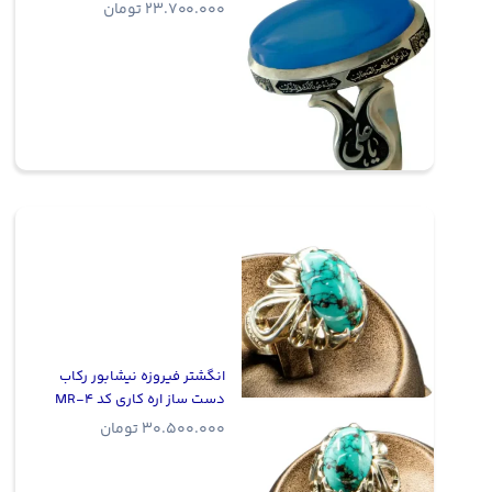
23.700.000
تومان
انگشتر فیروزه نیشابور رکاب
دست ساز اره کاری کد MR-4
30.500.000
تومان