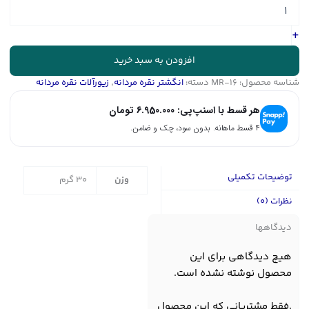
مردانه
با
سنگ
+
عقیق
قرمز
افزودن به سبد خرید
یمن/
شناسه محصول:
MR-16
دسته:
انگشتر نقره مردانه
,
زیورآلات نقره مردانه
دست
ساز
هر قسط با اسنپ‌پی:
6.950.000
تومان
کد
MR-
۴ قسط ماهانه. بدون سود، چک و ضامن.
16
عدد
توضیحات تکمیلی
وزن
30 گرم
نظرات (0)
دیدگاهها
هیچ دیدگاهی برای این
محصول نوشته نشده است.
.فقط مشتریانی که این محصول