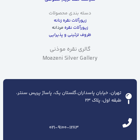
دسته بندی محصولات
زیورآلات نقره زنانه
زیورآلات نقره
مردانه
ظروف تزئینی و پذیرایی
گالری نقره موذنی
Moazeni Silver Gallery
تهران، خیابان پاسداران،گلستان یک، پاساژ پریس سنتر،
طبقه اول، پلاک ۲۳
021-9100-1283