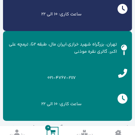
ساعت کاری: 10 الی 22
تهران، بزرگراه شهید خرازی،ایران مال، طبقه G2، تیمچه علی
اکبر، گالری نقره موذنی
021-4767-2117
ساعت کاری: 10 الی 22
کلیه حقوق سایت متعلق به برند گالری نقره موذنی می باشد.
خانه
دسته بندی
پنل کاربری