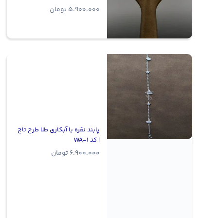
5.900.000
تومان
پابند نقره با آبکاری طلا طرح تاج
| کد WA-1
6.900.000
تومان