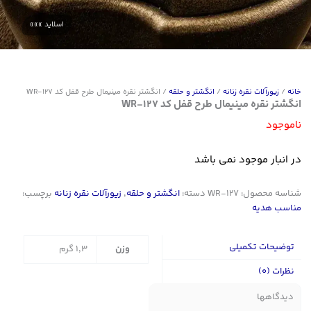
خانه
/
زیورآلات نقره زنانه
/
انگشتر و حلقه
/ انگشتر نقره مینیمال طرح قفل کد WR-127
انگشتر نقره مینیمال طرح قفل کد WR-127
ناموجود
در انبار موجود نمی باشد
شناسه محصول:
WR-127
دسته:
انگشتر و حلقه
,
زیورآلات نقره زنانه
برچسب:
مناسب هدیه
توضیحات تکمیلی
وزن
1,3 گرم
نظرات (0)
دیدگاهها