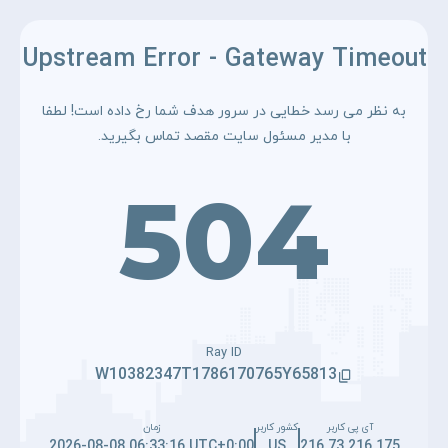
Upstream Error - Gateway Timeout
به نظر می رسد خطایی در سرور هدف شما رخ داده است! لطفا
با مدیر مسئول سایت مقصد تماس بگیرید.
504
Ray ID
W10382347T1786170765Y65813
آی پی کاربر
کشور کاربر
زمان
2026-08-08 06:33:16 UTC+0:00
US
216.73.216.175