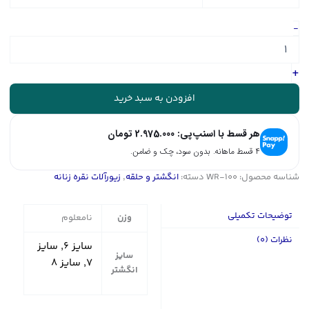
انگشتر
-
نگین
دار
نقره
+
زنانه
-
افزودن به سبد خرید
حلقه
سولیتر
هر قسط با اسنپ‌پی:
2.975.000
تومان
|
کد
۴ قسط ماهانه. بدون سود، چک و ضامن.
WR-
شناسه محصول:
WR-100
دسته:
انگشتر و حلقه
,
زیورآلات نقره زنانه
100
عدد
توضیحات تکمیلی
وزن
نامعلوم
نظرات (0)
سایز ۶, سایز
سایز
۷, سایز ۸
انگشتر