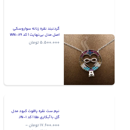
گردنبند نقره زنانه سواروسکی
اصل مدل بی‌نهایت | کد WN-89
5.500.000
تومان
نیم ست نقره یاقوت کبود مدل
گل با آبکاری طلا | کد JN-1
17.600.000
تومان
–