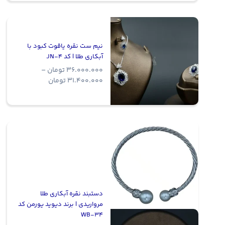
range:
12.700.000 توما
through
17.600.000 تومان
نیم ست نقره یاقوت کبود با
آبکاری طلا | کد JN-4
36.000.000
تومان
–
Price
31.400.000
تومان
range:
31.400.000 
through
36.000.000 تومان
دستبند نقره آبکاری طلا
مرواریدی | برند دیوید یورمن کد
WB-34