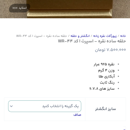
خانه
/
زیورآلات نقره زنانه
/
انگشتر و حلقه
/ حلقه ساده نقره – اسپرت | کد WR-44
حلقه ساده نقره – اسپرت | کد WR-44
7.500.000
تومان
نقره ۹۲۵ عیار
وزن ۴ گرم
آبکاری طلا
رنگ ثابت
سایز های ۶،۷،۸
سایز انگشتر
صاف
حلقه
-