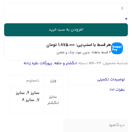
ساده
نقره
-
+
اسپرت
|
افزودن به سبد خرید
کد
WR-
هر قسط با اسنپ‌پی:
1.875.000
تومان
44
عدد
۴ قسط ماهانه. بدون سود، چک و ضامن.
شناسه محصول:
WR-44
دسته:
انگشتر و حلقه
,
زیورآلات نقره زنانه
توضیحات تکمیلی
وزن
نامعلوم
نظرات (0)
سایز ۶, سایز
سایز
۷, سایز ۸
انگشتر
دیدگاهها