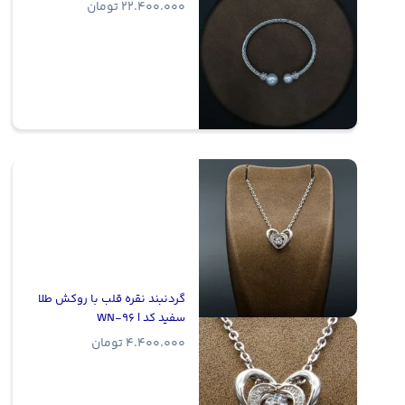
22.400.000
تومان
گردنبند نقره قلب با روکش طلا
سفید کد | WN-96
4.400.000
تومان