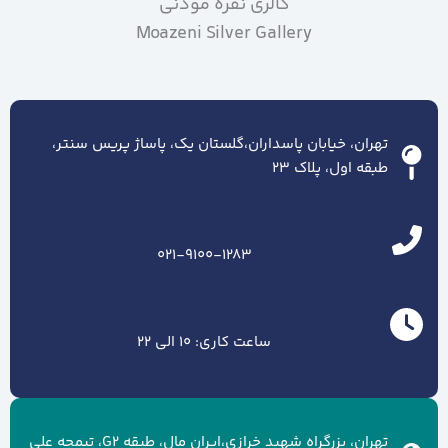
گالری نقره موذنی
Moazeni Silver Gallery
تهران، خیابان پاسداران،گلستان یک، پاساژ پریس سنتر،
طبقه اول، پلاک ۲۳
021-9100-1283
ساعت کاری: 10 الی 22
تهران، بزرگراه شهید خرازی،ایران مال، طبقه G2، تیمچه علی