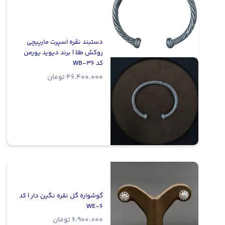
دستبند نقره اسپرت مارپیچی
روکش طلا | برند دیوید یورمن
کد WB-36
46.400.000
تومان
گوشواره گل نقره نگین دار | کد
WE-6
6.900.000
تومان