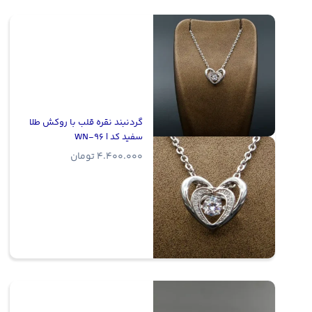
گردنبند نقره قلب با روکش طلا
سفید کد | WN-96
4.400.000
تومان