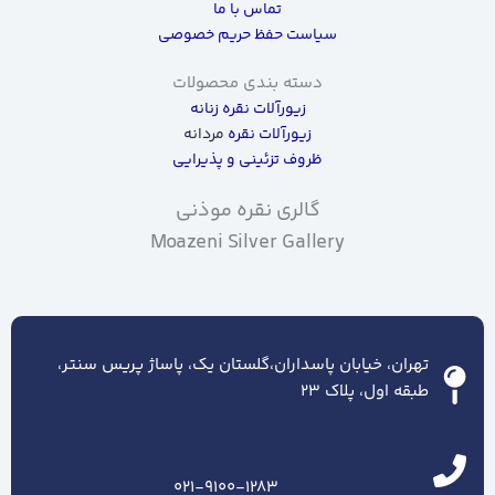
تماس با ما
سیاست حفظ حریم خصوصی
دسته بندی محصولات
زیورآلات نقره زنانه
زیورآلات نقره
مردانه
ظروف تزئینی و پذیرایی
گالری نقره موذنی
Moazeni Silver Gallery
تهران، خیابان پاسداران،گلستان یک، پاساژ پریس سنتر،
طبقه اول، پلاک ۲۳
021-9100-1283