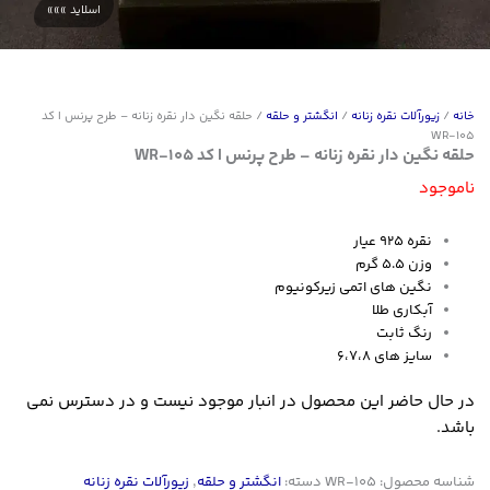
خانه
/
زیورآلات نقره زنانه
/
انگشتر و حلقه
/ حلقه نگین دار نقره زنانه – طرح پرنس | کد
WR-105
حلقه نگین دار نقره زنانه – طرح پرنس | کد WR-105
ناموجود
نقره ۹۲۵ عیار
وزن ۵.۵ گرم
نگین های اتمی زیرکونیوم
آبکاری طلا
رنگ ثابت
سایز های ۶،۷،۸
در حال حاضر این محصول در انبار موجود نیست و در دسترس نمی
باشد.
شناسه محصول:
WR-105
دسته:
انگشتر و حلقه
,
زیورآلات نقره زنانه