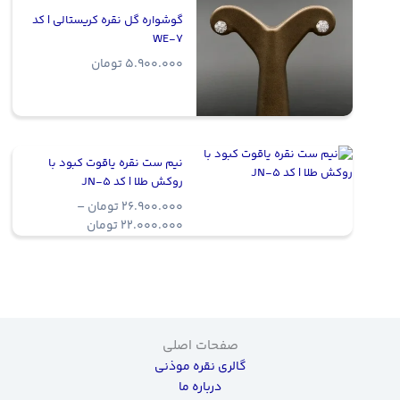
گوشواره گل نقره کریستالی | کد
WE-7
5.900.000
تومان
نیم ست نقره یاقوت کبود با
روکش طلا | کد JN-5
26.900.000
تومان
–
Price
22.000.000
تومان
range:
22.000.000 ت
through
26.900.000 تومان
صفحات اصلی
گالری نقره موذنی
درباره ما