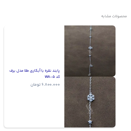
محصولات مشابه
پابند نقره با آبکاری طلا مدل برف
کد WA-5
6.800.000
تومان