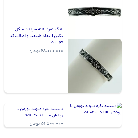
النگو نقره زنانه سیاه قلم گل
نگین | اتحاد طبیعت و اصالت کد
WB-69
28.000.000
تومان
دستبند نقره دیوید یورمن با
روکش طلا | کد WB-40
51.500.000
تومان