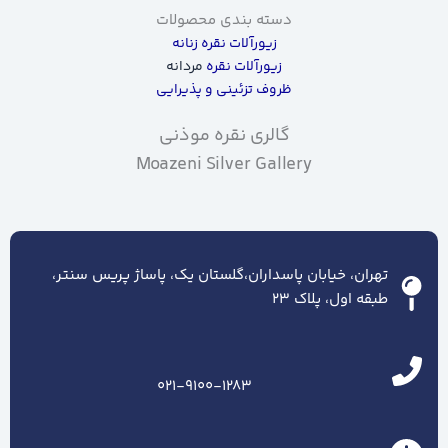
دسته بندی محصولات
زیورآلات نقره زنانه
زیورآلات نقره
مردانه
ظروف تزئینی و پذیرایی
گالری نقره موذنی
Moazeni Silver Gallery
تهران، خیابان پاسداران،گلستان یک، پاساژ پریس سنتر،
طبقه اول، پلاک ۲۳
021-9100-1283