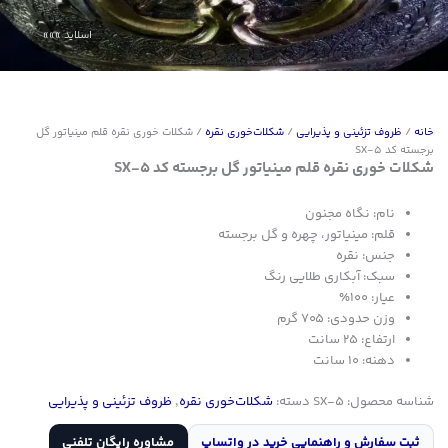
خانه
/
ظروف تزئینی و پذیرایی
/
شکلات‌خوری نقره
/ شکلات خوری نقره قلم مینیاتور گل
برجسته کد SX-5
شکلات خوری نقره قلم مینیاتور گل برجسته کد SX-5
نام: نگاه مجنون
قلم: مینیاتور، چهره و گل برجسته
جنس: نقره
سبک: آبکاری طلایی رنگ
عیار: 100%
وزن حدودی: 705 گرم
ارتفاع: 25 سانت
دهنه: 10 سانت
شناسه محصول:
SX-5
دسته:
شکلات‌خوری نقره
,
ظروف تزئینی و پذیرایی
ثبت سفارش و راهنمایی خرید در واتساپ
مشاوره رایگان تلفنی