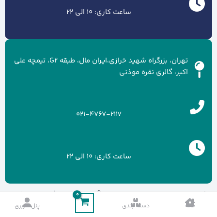
ساعت کاری: 10 الی 22
تهران، بزرگراه شهید خرازی،ایران مال، طبقه G2، تیمچه علی
اکبر، گالری نقره موذنی
021-4767-2117
ساعت کاری: 10 الی 22
کلیه حقوق سایت متعلق به برند گالری نقره موذنی می باشد.
خانه
دسته بندی
پنل کاربری