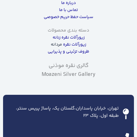
درباره ما
تماس با ما
سیاست حفظ حریم خصوصی
دسته بندی محصولات
زیورآلات نقره زنانه
زیورآلات نقره
مردانه
ظروف تزئینی و پذیرایی
گالری نقره موذنی
Moazeni Silver Gallery
تهران، خیابان پاسداران،گلستان یک، پاساژ پریس سنتر،
طبقه اول، پلاک ۲۳