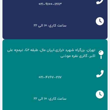
021-9100-1283
ساعت کاری: 10 الی 22
تهران، بزرگراه شهید خرازی،ایران مال، طبقه G2، تیمچه علی
اکبر، گالری نقره موذنی
021-4767-2117
ساعت کاری: 10 الی 22