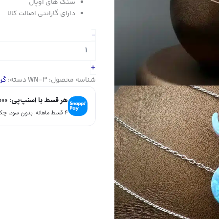
سنگ های اوپال
دارای گارانتی اصالت کالا
گردنبند
-
نقره
زنانه
-
+
سنگ
شناسه محصول:
WN-3
دسته:
گر
اوپال
-
هر قسط با اسنپ‌پی:
000
طرح
چشم
۴ قسط ماهانه. بدون سود، چک و ضامن.
نظر
|
کد
WN-
3
عدد