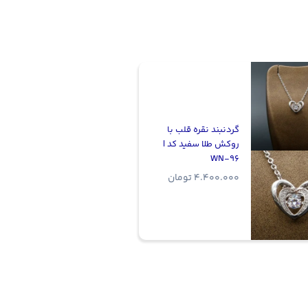
گردنبند نقره قلب با
روکش طلا سفید کد |
WN-96
4.400.000
تومان