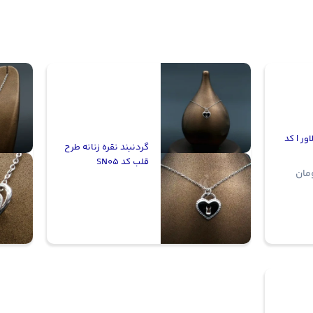
ور | کد
گردنبند نقره زنانه طرح
قلب کد SN05
مان