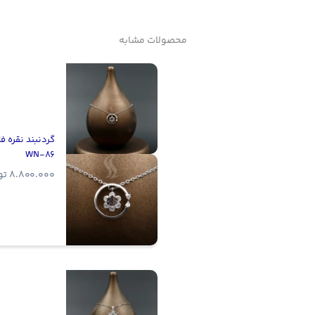
محصولات مشابه
گردنبند نقره فلا
WN-86
8.800.000
تو