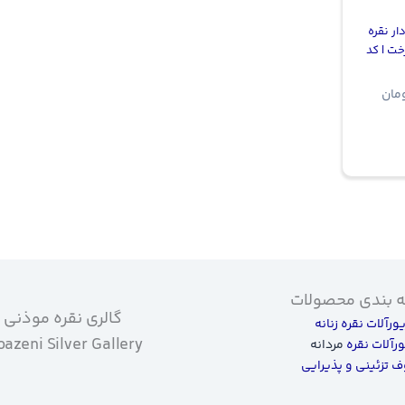
ار نقره
خت | کد
مان
 بندی محصولات
گالری نقره موذنی
یورآلات نقره زنانه
azeni Silver Gallery
ورآلات نقره
مردانه
 تزئینی و پذیرایی