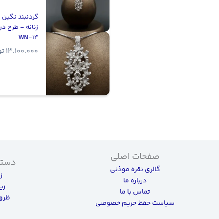
گردنبند نگین د
زنانه – طرح در
WN-14
13.100.000
تو
صفحات اصلی
دسته
گالری نقره موذنی
ز
درباره ما
زی
تماس با ما
ظروف
سیاست حفظ حریم خصوصی