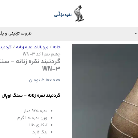
ظروف تزئینی و پذ
خانه
/
زیورآلات نقره زنانه
/
گردنبن
چشم نظر | کد WN-3
گردنبند نقره زنانه – سن
WN-3
5.100.000
تومان
گردنبند نقره زنانه – سنگ اوپال – 
نقره ۹۲۵ عیار
وزن نقره ۱.۵ گرم
آبکاری طلا
رنگ ثابت