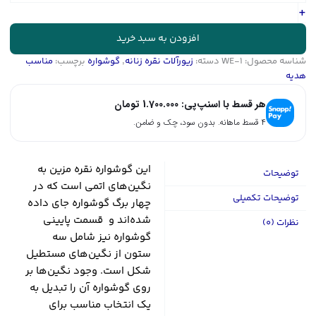
طرح
+
گل
|
افزودن به سبد خرید
کد
شناسه محصول:
WE-1
دسته:
زیورآلات نقره زنانه
,
گوشواره
برچسب:
مناسب
WE-
هدیه
1
عدد
هر قسط با اسنپ‌پی:
1.700.000
تومان
۴ قسط ماهانه. بدون سود، چک و ضامن.
این گوشواره نقره مزین به
توضیحات
نگین‌های اتمی است که در
توضیحات تکمیلی
چهار برگ گوشواره جای داده
شده‌اند و قسمت پایینی
نظرات (0)
گوشواره نیز شامل سه
ستون از نگین‌های مستطیل
شکل است. وجود نگین‌ها بر
روی گوشواره آن را تبدیل به
یک انتخاب مناسب برای