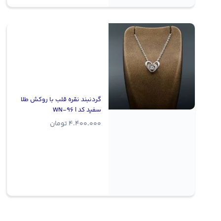
گردنبند نقره قلب با روکش طلا
سفید کد | WN-96
4.400.000
تومان