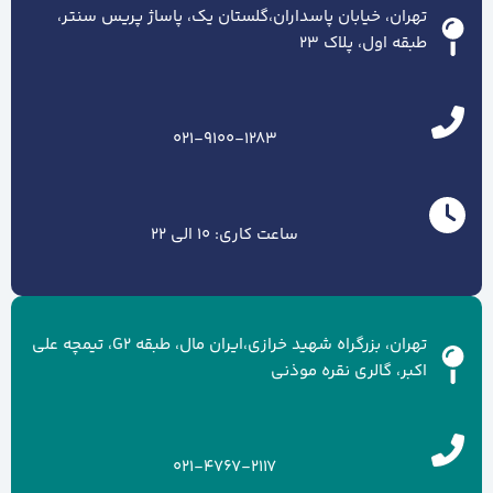
تهران، خیابان پاسداران،گلستان یک، پاساژ پریس سنتر،
طبقه اول، پلاک ۲۳
021-9100-1283
ساعت کاری: 10 الی 22
تهران، بزرگراه شهید خرازی،ایران مال، طبقه G2، تیمچه علی
اکبر، گالری نقره موذنی
021-4767-2117