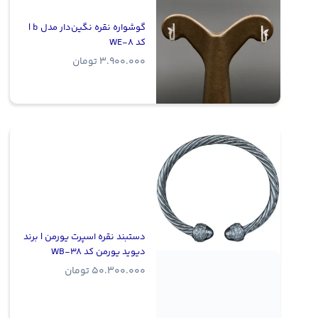
گوشواره نقره نگین‌دار مدل b |
کد WE-8
3.900.000
تومان
دستبند نقره اسپرت یورمن | برند
دیوید یورمن کد WB-38
50.300.000
تومان