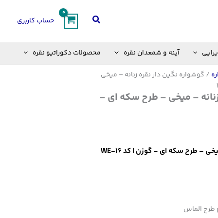
جستجو
حساب کاربری
یرایی
آینه و شمعدان نقره
محصولات دکوراتیو نقره
ه
/ گوشواره نگین دار نقره زنانه – میخی
زنانه – میخی – طرح سکه ای –
ی – طرح سکه ای – گوزن | کد WE-16
 طرح الماس