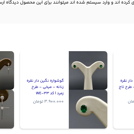
 کرده اند و وارد سیستم شده اند میتوانند برای این محصول دیدگاه ارس
ار نقره
گوشواره نگین دار نقره
 طرح تاج
زنانه – میخی – طرح
زمرد | کد WE-33
مان
3.900.000
تومان