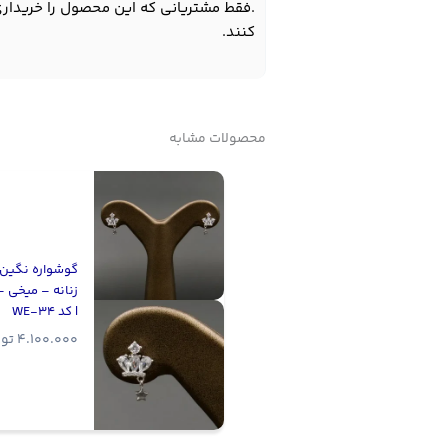
.فقط مشتریانی که این محصول را خریداری
کنند.
محصولات مشابه
گوشواره نگین د
زنانه – میخی –
| کد WE-34
4.100.000
تو