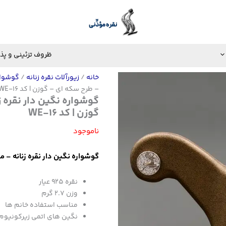
ظروف تزئینی و پذ
خانه
/
زیورآلات نقره زنانه
/
گوشوار
– طرح سکه ای – گوزن | کد WE-16
گوشواره نگین دار نقره 
گوزن | کد WE-16
ناموجود
گوشواره نگین دار نقره زنانه – میخ
نقره ۹۲۵ عیار
وزن ۲.۷ گرم
مناسب استفاده خانم ها
نگین های اتمی زیرکونیوم