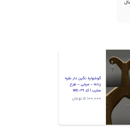
ال
گوشواره نگین دار نقره
زنانه – میخی – طرح
صلیب | کد WE-29
5.100.000
تومان