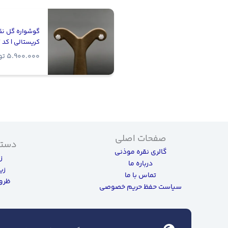
گوشواره گل نق
کریستالی | کد WE-7
5.900.000
تو
صفحات اصلی
دسته
گالری نقره موذنی
ز
درباره ما
زی
تماس با ما
ظروف
سیاست حفظ حریم خصوصی