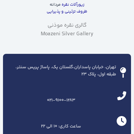
زیورآلات نقره
مردانه
ظروف تزئینی و پذیرایی
گالری نقره موذنی
Moazeni Silver Gallery
تهران، خیابان پاسداران،گلستان یک، پاساژ پریس سنتر،
طبقه اول، پلاک ۲۳
021-9100-1283
ساعت کاری: 10 الی 22