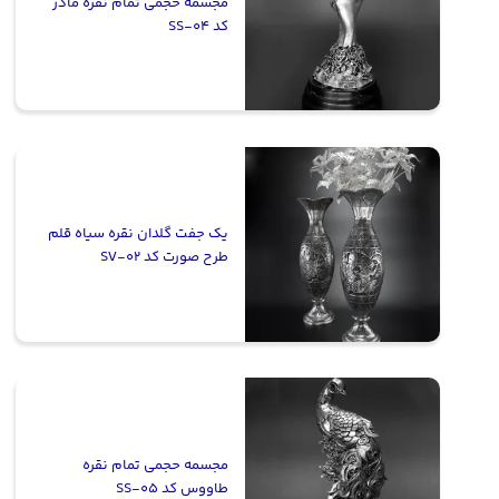
مجسمه حجمی تمام نقره مادر
کد SS-04
یک جفت گلدان نقره سیاه قلم
طرح صورت کد SV-02
مجسمه حجمی تمام نقره
طاووس کد SS-05