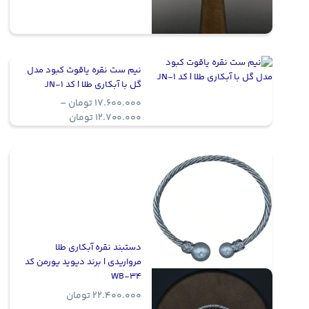
نیم ست نقره یاقوت کبود مدل
گل با آبکاری طلا | کد JN-1
17.600.000
تومان
–
Price
12.700.000
تومان
range:
12.700.000 توما
through
17.600.000 تومان
دستبند نقره آبکاری طلا
مرواریدی | برند دیوید یورمن کد
WB-34
22.400.000
تومان