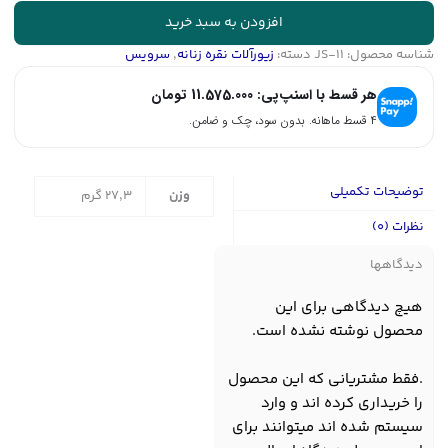
-
افزودن به سبد خرید
یاقوت
شناسه محصول:
JS-11
دسته:
زیورآلات نقره زنانه
,
سرویس
سرخ
|
هر قسط با اسنپ‌پی:
11.575.000
تومان
کد
JS-
۴ قسط ماهانه. بدون سود، چک و ضامن.
11
عدد
توضیحات تکمیلی
وزن
27,3 گرم
نظرات (0)
دیدگاهها
هیچ دیدگاهی برای این
محصول نوشته نشده است.
.فقط مشتریانی که این محصول
را خریداری کرده اند و وارد
سیستم شده اند میتوانند برای