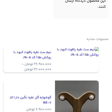
این محصول دیدگاه ارسال
کنند.
محصولات مشابه
نیم ست نقره یاقوت کبود با
روکش طلا | کد JN-5
26.900.000
تومان
–
Price
22.000.000
تومان
range:
22.000.000 ت
through
26.900.000 تومان
گوشواره گل نقره نگین دار | کد
WE-6
6.900.000
تومان