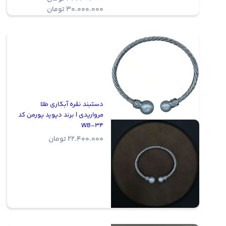
Price
30.000.000
تومان
range:
0.000.000
through
34.900.000 تومان
دستبند نقره آبکاری طلا
مرواریدی | برند دیوید یورمن کد
WB-34
22.400.000
تومان