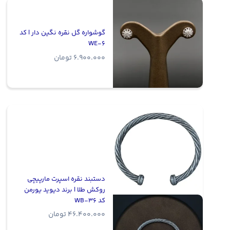
گوشواره گل نقره نگین دار | کد
WE-6
6.900.000
تومان
دستبند نقره اسپرت مارپیچی
روکش طلا | برند دیوید یورمن
کد WB-36
46.400.000
تومان