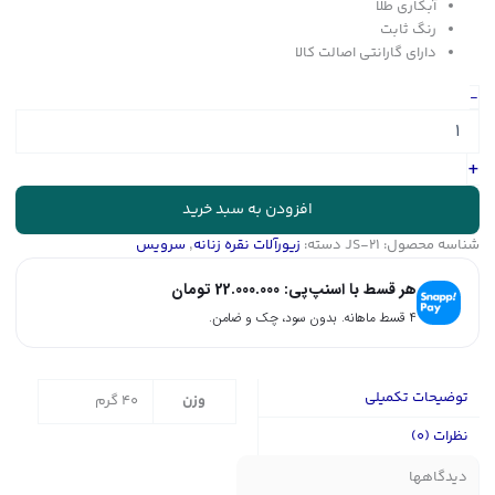
آبکاری طلا
رنگ ثابت
دارای گارانتی اصالت کالا
سرویس
-
نقره
بافت
ایتالیایی
+
زنانه|
کد
افزودن به سبد خرید
JS-
شناسه محصول:
JS-21
دسته:
زیورآلات نقره زنانه
,
سرویس
21
عدد
هر قسط با اسنپ‌پی:
22.000.000
تومان
۴ قسط ماهانه. بدون سود، چک و ضامن.
توضیحات تکمیلی
وزن
40 گرم
نظرات (0)
دیدگاهها