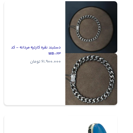
دستبند نقره کارتیه مردانه – کد
WB-23
61.900.000
تومان