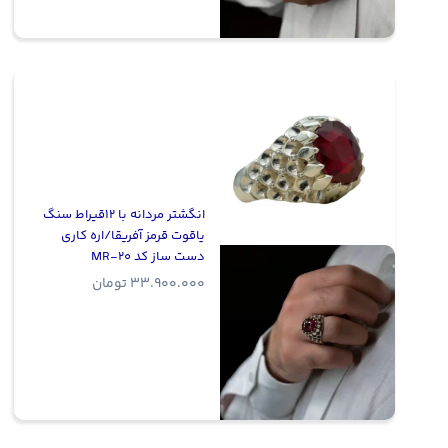
انگشتر مردانه با 12قیراط سنگ
یاقوت قرمز آفریقا/اره کاری
دست ساز کد MR-20
33.900.000
تومان