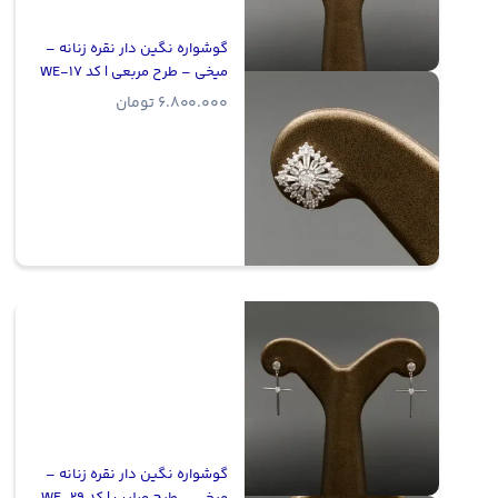
گوشواره نگین دار نقره زنانه –
میخی – طرح مربعی | کد WE-17
6.800.000
تومان
گوشواره نگین دار نقره زنانه –
میخی – طرح صلیب | کد WE-29