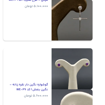
5.100.000
تومان
گوشواره نگین دار نقره زنانه –
نگین بنفش | کد WE-36
5.600.000
تومان