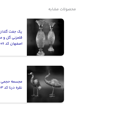
محصولات مشابه
یک جفت گلدان 
قلمزنی گل و م
اصفهان کد SV-06
مجسمه حجمی ت
نقره درنا کد SS-03