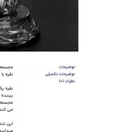
توضیحات
مجسمه‌س
توضیحات تکمیلی
نقره با
نظرات (0)
نقره یک
بیننده 
مجسمه‌س
می کند.
میدانید عیار 925 بالاترین عیار نقره است و ب