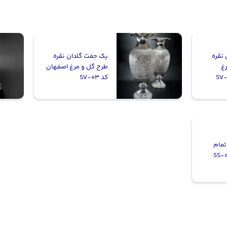
نقره
یک جفت گلدان نقره
رغ
طرح گل و مرغ اصفهان
کد SV-03
مام