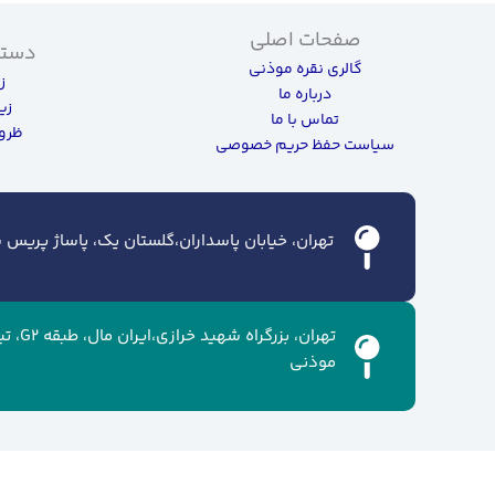
صفحات اصلی
دسته
گالری نقره موذنی
ز
درباره ما
زی
تماس با ما
ظروف
سیاست حفظ حریم خصوصی
تهران، خیابان پاسداران،گلستان یک، پاساژ پریس سن
تهران، ب
موذنی