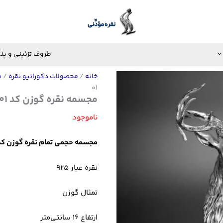
ظروف تزئینی و پذ
خانه
/
محصولات دکوراتیو نقره
/
م
01
مجسمه نقره گوزن کد ss-01
ناموجود
مجسمه حجمی تمام نقره گوزن کد s-01
نقره عیار 925
تمثال گوزن
ارتفاع 16 سانتی‌متر