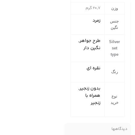
20,7 گرم
وزن
زمرد
جنس
نگین
طرح جواهر,
Silver
نگین دار
set
type
نقره ای
رنگ
بدون زنجیر,
همراه با
نوع
زنجیر
خرید
دیدگاهها