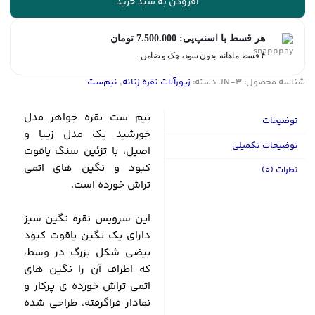
افزودن به سبد خرید
آبکاری
طلا
هر قسط با اسنپ‌پی:
7.500.000
تومان
همراه
با
۴ قسط ماهانه. بدون سود، چک و ضامن.
انگشتر
شناسه محصول:
JN-3
دسته:
زیورآلات نقره زنانه
,
نیم‌ست
|
کد
JN-
نیم ست نقره جواهر مدل
توضیحات
3
خورشید یک مدل زیبا و
عدد
توضیحات تکمیلی
اصیل، با تزئین سنگ یاقوت
کبود و نگین های اتمی
نظرات (0)
تراش خورده است.
این سرویس نقره نگین سبز
دارای یک نگین یاقوت کبود
بیضی شکل بزرگ در وسط،
که اطراف آن را نگین های
اتمی تراش خورده ی پرکار و
نمادار فراگرفته، طراحی شده