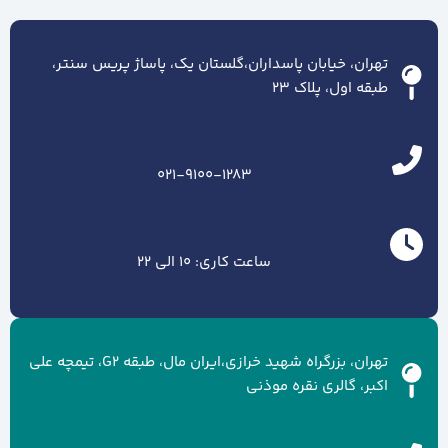
تهران، خیابان پاسداران،گلستان یک، پاساژ پریس سنتر،
طبقه اول، پلاک ۲۳
021-9100-1283
ساعت کاری: 10 الی 22
تهران، بزرگراه شهید خرازی،ایران مال، طبقه G2، تیمچه علی
اکبر، گالری نقره موذنی