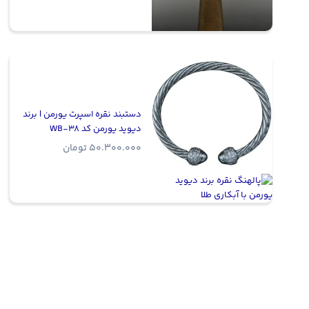
دستبند نقره اسپرت یورمن | برند
دیوید یورمن کد WB-38
50.300.000
تومان