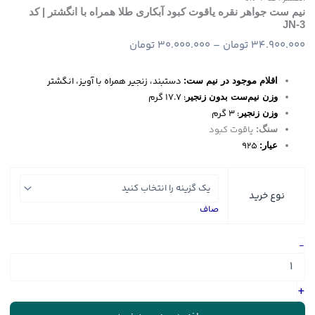
نیم ست جواهر نقره یاقوت کبود آبکاری طلا همراه با انگشتر | کد
JN-3
Price
34.900.000
تومان
–
30.000.000
تومان
range:
30.000.000 تومان
دستبند، زنجیر همراه با آویز، انگشتر
اقلام موجود در نیم ست:
through
: ۱۷.۷ گرم
وزن نیم‌ست بدون زنجیر
34.900.000 تومان
: ۳ گرم
وزن زنجیر
یاقوت کبود
سنگ:
925
عیار:
نوع خرید
صاف
نیم
-
ست
جواهر
نقره
+
یاقوت
کبود