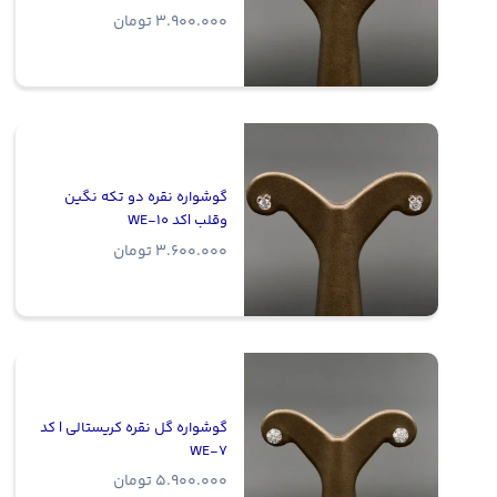
3.900.000
تومان
گوشواره نقره دو تکه نگین
وقلب |‌کد WE-10
3.600.000
تومان
گوشواره گل نقره کریستالی | کد
WE-7
5.900.000
تومان