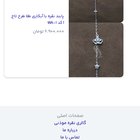
پابند نقره با آبکاری طلا طرح تاج
| کد WA-1
6.900.000
تومان
صفحات اصلی
گالری نقره موذنی
درباره ما
تماس با ما