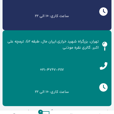
ساعت کاری: 10 الی 22
تهران، بزرگراه شهید خرازی،ایران مال، طبقه G2، تیمچه علی
اکبر، گالری نقره موذنی
021-4767-2117
ساعت کاری: 10 الی 22
کلیه حقوق سایت متعلق به برند گالری نقره موذنی می باشد.