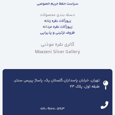
سیاست حفظ حریم خصوصی
دسته بندی محصولات
زیورآلات نقره زنانه
زیورآلات نقره
مردانه
ظروف تزئینی و پذیرایی
گالری نقره موذنی
Moazeni Silver Gallery
تهران، خیابان پاسداران،گلستان یک، پاساژ پریس سنتر،
طبقه اول، پلاک ۲۳
021-9100-1283