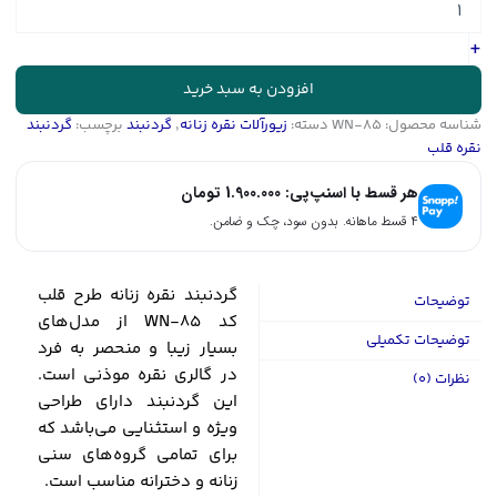
زنانه
طرح
+
قلب
کد
افزودن به سبد خرید
WN-
شناسه محصول:
WN-85
دسته:
زیورآلات نقره زنانه
,
گردنبند
برچسب:
گردنبند
85
نقره قلب
عدد
هر قسط با اسنپ‌پی:
1.900.000
تومان
۴ قسط ماهانه. بدون سود، چک و ضامن.
گردنبند نقره زنانه طرح قلب
توضیحات
کد WN-85 از مدل‌های
توضیحات تکمیلی
بسیار زیبا و منحصر به فرد
در گالری نقره موذنی است.
نظرات (0)
این گردنبند دارای طراحی
ویژه و استثنایی‌ می‌باشد که
برای تمامی گروه‌های سنی
زنانه و دخترانه مناسب است.