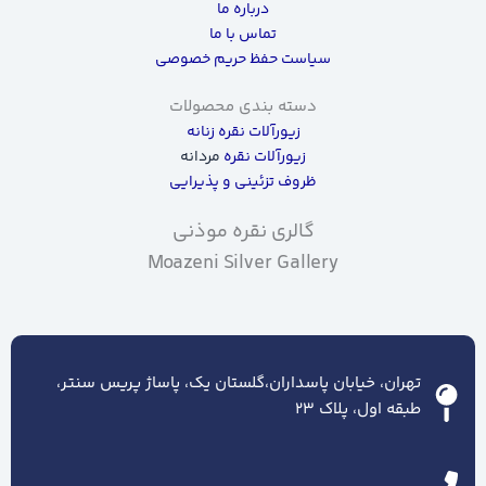
درباره ما
تماس با ما
سیاست حفظ حریم خصوصی
دسته بندی محصولات
زیورآلات نقره زنانه
زیورآلات نقره
مردانه
ظروف تزئینی و پذیرایی
گالری نقره موذنی
Moazeni Silver Gallery
تهران، خیابان پاسداران،گلستان یک، پاساژ پریس سنتر،
طبقه اول، پلاک ۲۳