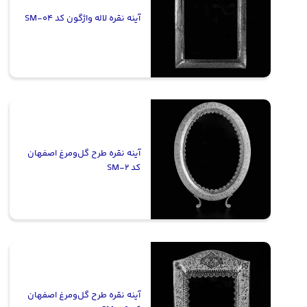
آینه نقره لاله واژگون کد SM-04
آینه نقره طرح گل‌ومرغ اصفهان
کد SM-2
آینه نقره طرح گل‌ومرغ اصفهان