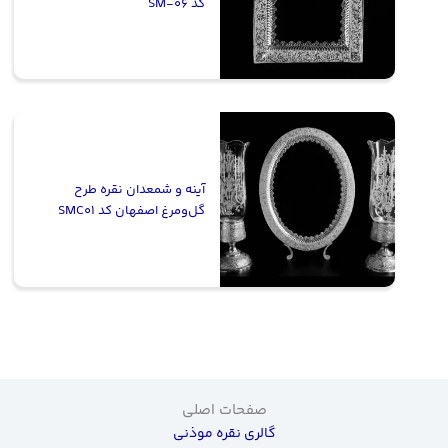
کد SM-06
آینه و شمعدان نقره طرح
گل‌ومرغ اصفهان کد SMC01
صفحات اصلی
گالری نقره موذنی