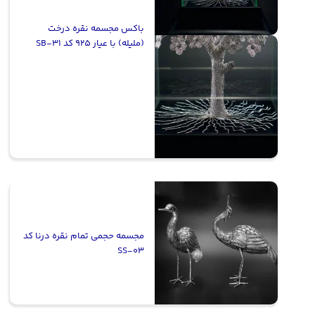
باکس مجسمه نقره درخت
(ملیله) با عیار 925 کد SB-31
مجسمه حجمی تمام نقره درنا کد
SS-03