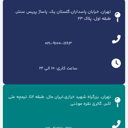
تهران، خیابان پاسداران،گلستان یک، پاساژ پریس سنتر،
طبقه اول، پلاک ۲۳
021-9100-1283
ساعت کاری: 10 الی 22
تهران، بزرگراه شهید خرازی،ایران مال، طبقه G2، تیمچه علی
اکبر، گالری نقره موذنی