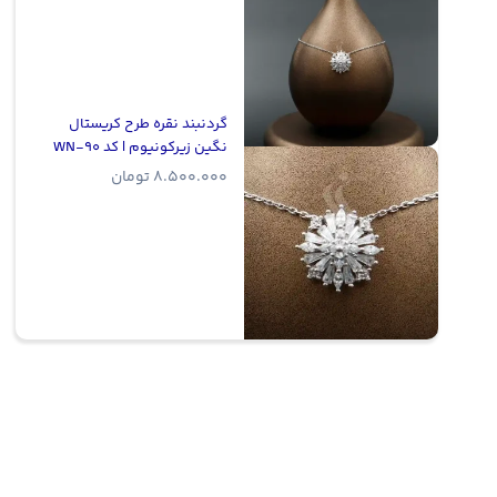
گردنبند نقره طرح کریستال
نگین زیرکونیوم | کد WN-90
8.500.000
تومان