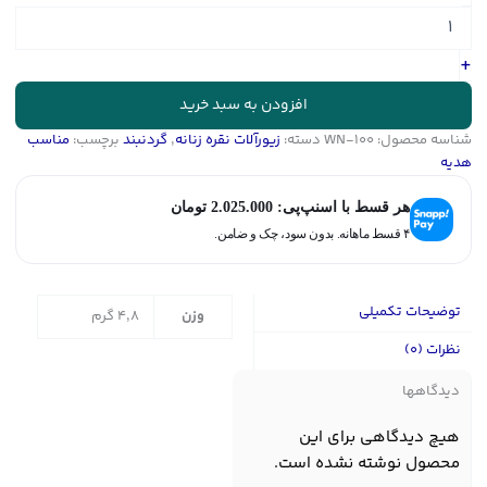
نقره
زنانه
مروارید
+
پرورشی
-
افزودن به سبد خرید
رنگ
شناسه محصول:
WN-100
دسته:
زیورآلات نقره زنانه
,
گردنبند
برچسب:
مناسب
ثابت
هدیه
-
کد
WN-
هر قسط با اسنپ‌پی:
2.025.000
تومان
100
۴ قسط ماهانه. بدون سود، چک و ضامن.
عدد
توضیحات تکمیلی
وزن
4,8 گرم
نظرات (0)
دیدگاهها
هیچ دیدگاهی برای این
محصول نوشته نشده است.