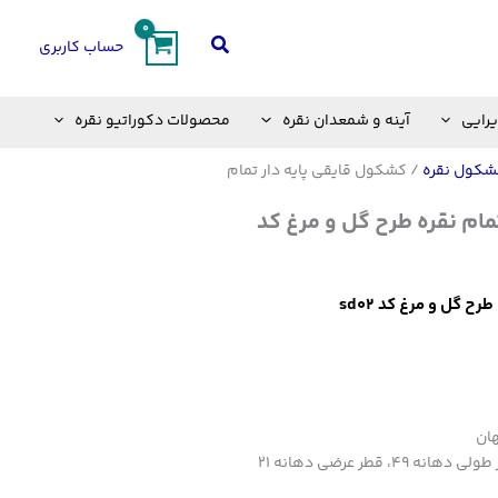
جستجو
حساب کاربری
یرایی
آینه و شمعدان نقره
محصولات دکوراتیو نقره
شکول نقره
/ کشکول قایقی پایه دار تمام
مام نقره طرح گل و مرغ کد
ح گل و مرغ کد sd02
هان
ابعاد: ارتفاع با پایه ۲۳، قطر طولی دهانه ۴۹، قطر عرضی دهانه ۲۱