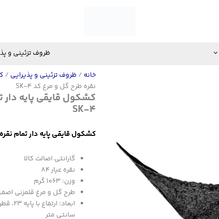
ظروف تزئینی و پذ
خانه
/
ظروف تزئینی و پذیرایی
/
ک
نقره طرح گل و مرغ کد SK-4
کشکول قایقی پایه دار ت
SK-4
کشکول قایقی پایه دار تمام نقره طر
گارانتی اصالت کالا
نقره عیار 84
وزن: 1063 گرم
طرح گل و مرغ قلمزنی اصف
سانتی متر