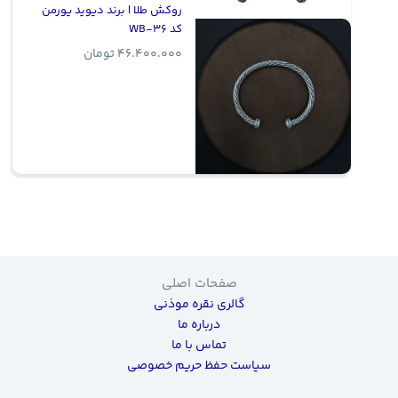
روکش طلا | برند دیوید یورمن
کد WB-36
46.400.000
تومان
صفحات اصلی
گالری نقره موذنی
درباره ما
تماس با ما
سیاست حفظ حریم خصوصی