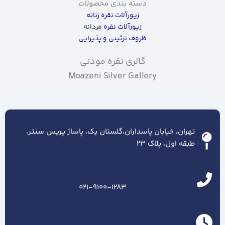
دسته بندی محصولات
زیورآلات نقره زنانه
زیورآلات نقره
مردانه
ظروف تزئینی و پذیرایی
گالری نقره موذنی
Moazeni Silver Gallery
تهران، خیابان پاسداران،گلستان یک، پاساژ پریس سنتر،
طبقه اول، پلاک ۲۳
021-9100-1283