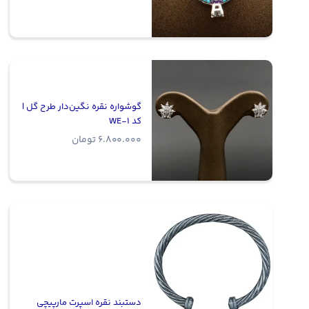
گوشواره نقره نگین‌دار طرح گل |
کد WE-1
6.800.000
تومان
دستبند نقره اسپرت مارپیچی