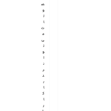
ص
و
ل
ا
ت
م
ی‌
ت
و
ا
ن
ی
د
ب
ا
ک
ا
ر