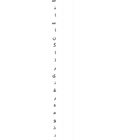
ش
ن
ا
س
ا
ن
گ
ا
ل
ر
ی
ن
ق
ر
ه
م
و
ذ
ن