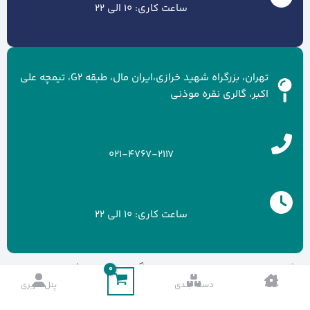
ساعت کاری: 10 الی 22
تهران، بزرگراه شهید خرازی،ایران مال، طبقه G2، تیمچه علی
اکبر، گالری نقره موذنی
021-4767-2117
ساعت کاری: 10 الی 22
کلیه حقوق سایت متعلق به برند گالری نقره موذنی می باشد.
خانه
دسته بندی
پنل کاربری