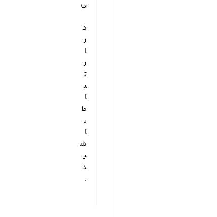
ی
د
ر
ا
ر
ت
ب
ا
ط
ب
ا
ش
ی
د
.