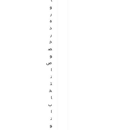
ا
و
ر
ه
د
ر
خ
ص
و
ص
ا
ن
ت
خ
ا
ب
ا
ن
و