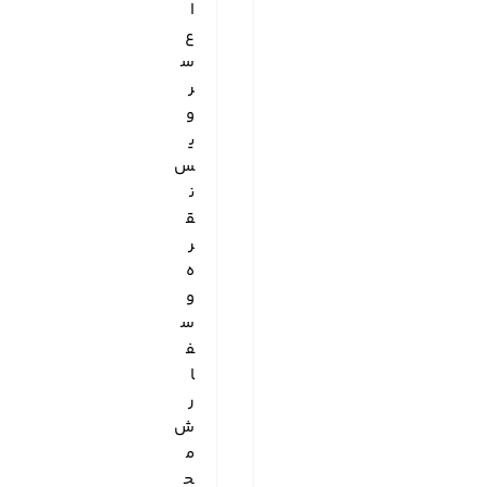
ا
ع
س
ر
و
ی
س
ن
ق
ر
ه
و
س
ف
ا
ر
ش
م
ح