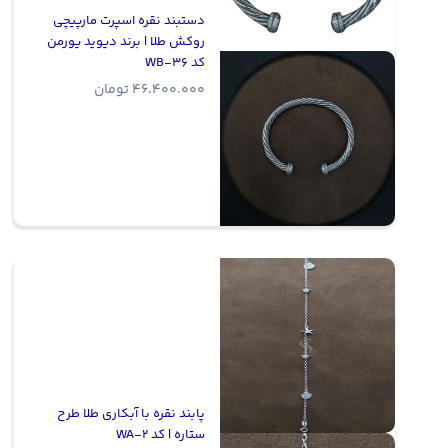
دستبند نقره اسپرت مارپیچی
روکش طلا | برند دیوید یورمن
کد WB-36
46.400.000
تومان
پابند نقره با آبکاری طلا طرح
ستاره | کد WA-2