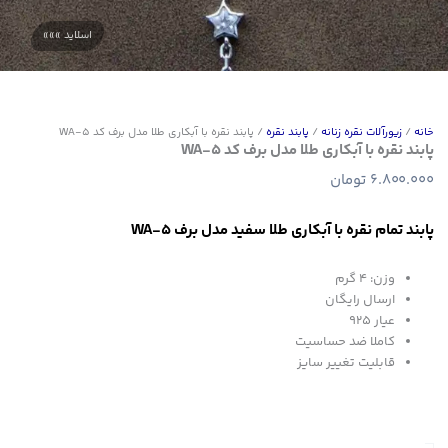
خانه
/
زیورآلات نقره زنانه
/
پابند نقره
/ پابند نقره با آبکاری طلا مدل برف کد WA-5
پابند نقره با آبکاری طلا مدل برف کد WA-5
6.800.000
تومان
پابند تمام نقره با آبکاری طلا سفید مدل برف WA-5
وزن: ۴ گرم
ارسال رایگان
عیار 925
کاملا ضد حساسیت
قابلیت تغییر سایز