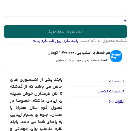
پابند
-
نقره
با
آبکاری
+
طلا
مدل
افزودن به سبد خرید
برف
شناسه محصول:
WA-5
دسته:
پابند نقره
,
زیورآلات نقره زنانه
کد
WA-
هر قسط با اسنپ‌پی:
1.700.000
تومان
5
عدد
۴ قسط ماهانه. بدون سود، چک و ضامن.
پابند یکی از اکسسوری های
توضیحات
خاص می باشد که از گذشته
توضیحات تکمیلی
تا الان طرفداران خوش سلیقه
ی زیادی داشته. خصوصا در
نظرات (0)
فصول گرم سال همراه با
صندل، جلوه ی بسیار زیبایی
به پاهای شما می دهد. پابند
نقره مناسب برای مهمانی و