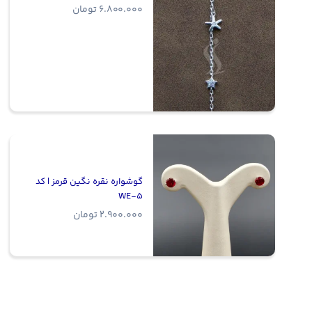
6.800.000
تومان
گوشواره نقره نگین قرمز | کد
WE-5
2.900.000
تومان