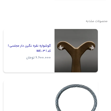
محصولات مشابه
گوشواره نقره نگین دار مجلسی |
کد | WE-3
6.600.000
تومان