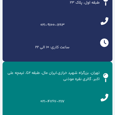
طبقه اول، پلاک ۲۳
021-9100-1283
ساعت کاری: 10 الی 22
تهران، بزرگراه شهید خرازی،ایران مال، طبقه G2، تیمچه علی
اکبر، گالری نقره موذنی
021-4767-2117