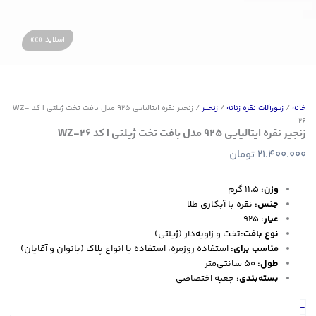
خانه
/
زیورآلات نقره زنانه
/
زنجیر
/ زنجیر نقره ایتالیایی ۹۲۵ مدل بافت تخت ژیلتی | کد WZ-
26
زنجیر نقره ایتالیایی ۹۲۵ مدل بافت تخت ژیلتی | کد WZ-26
21.400.000
تومان
وزن:
۱۱.۵ گرم
جنس:
نقره با آبکاری طلا
عیار:
۹۲۵
نوع بافت:
تخت و زاویه‌دار (ژیلتی)
مناسب برای:
استفاده روزمره، استفاده با انواع پلاک (بانوان و آقایان)
طول:
۵۰ سانتی‌متر
بسته‌بندی:
جعبه اختصاصی
زنجیر
-