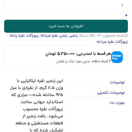
نقره
ایتالیایی
۹۲۵
+
مدل
بافت
افزودن به سبد خرید
تخت
شناسه محصول:
WZ-26
دسته:
زنجیر
,
زنجیر نقره مردانه
,
زیورآلات نقره زنانه
,
ژیلتی
زیورآلات نقره مردانه
|
کد
هر قسط با اسنپ‌پی:
5.350.000
تومان
WZ-
26
۴ قسط ماهانه. بدون سود، چک و ضامن.
عدد
این زنجیر نقره ایتالیایی با
توضیحات
وزن ۱۱.۵ گرم، از نقره‌ی با عیار
توضیحات تکمیلی
۹۲۵ ساخته شده—عیاری که
استاندارد جهانی ساخت
نظرات (0)
زیورآلات نقره محسوب
می‌شود. بافت زنجیر از
قطعات مستطیلی و منظم
تشکیل شده که با