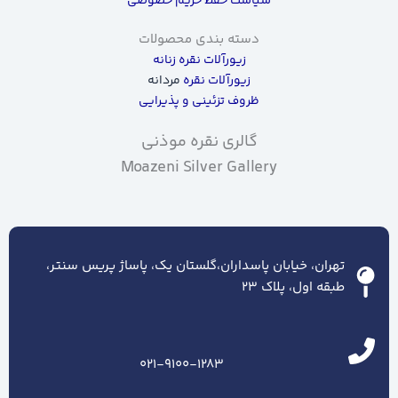
سیاست حفظ حریم خصوصی
دسته بندی محصولات
زیورآلات نقره زنانه
زیورآلات نقره
مردانه
ظروف تزئینی و پذیرایی
گالری نقره موذنی
Moazeni Silver Gallery
تهران، خیابان پاسداران،گلستان یک، پاساژ پریس سنتر،
طبقه اول، پلاک ۲۳
021-9100-1283