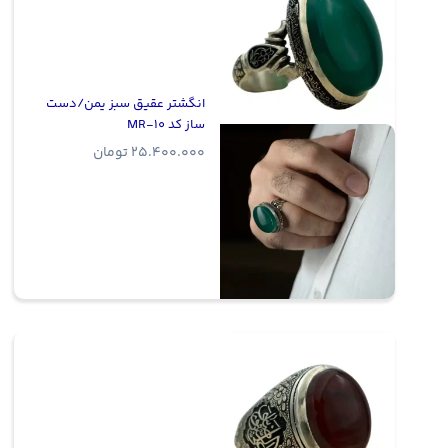
انگشتر عقیق سبز یمن/دست
ساز کد MR-10
25.400.000
تومان