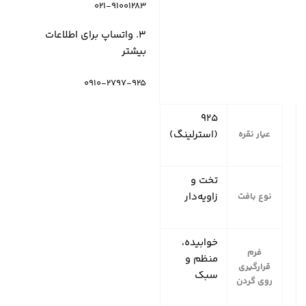
021-91001283
۳. واتساپ برای اطلاعات
بیشتر
0910-2797-925
۹۲۵
(استرلینگ)
عیار نقره
تخت و
زاویه‌دار
نوع بافت
خوابیده،
فرم
منظم و
قرارگیری
سبک
روی گردن