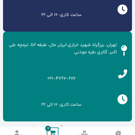
ساعت کاری: 10 الی 22
تهران، بزرگراه شهید خرازی،ایران مال، طبقه G2، تیمچه علی
اکبر، گالری نقره موذنی
021-4767-2117
ساعت کاری: 10 الی 22
کلیه حقوق سایت متعلق به برند گالری نقره موذنی می باشد.