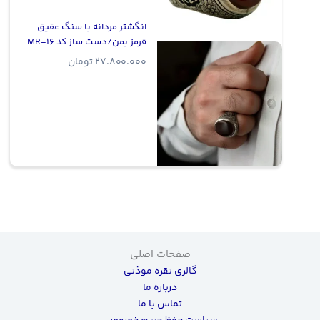
انگشتر مردانه با سنگ عقیق
قرمز یمن/دست ساز کد MR-16
27.800.000
تومان
صفحات اصلی
گالری نقره موذنی
درباره ما
تماس با ما