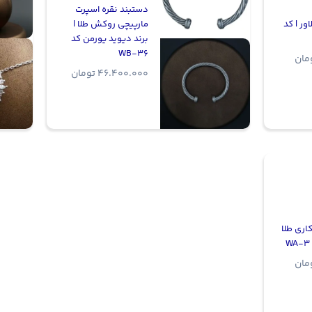
دستبند نقره اسپرت
ور | کد
مارپیچی روکش طلا |
برند دیوید یورمن کد
WB-36
مان
46.400.000
تومان
کاری طلا
مان