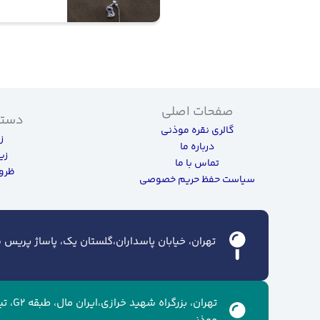
صفحات اصلی
دسته
گالری نقره موذنی
ز
درباره ما
زی
تماس با ما
ظروف
سیاست حفظ حریم خصوصی
تهران، خیابان پاسداران،گلستان یک، پاساژ پریس سن
تهران، ب