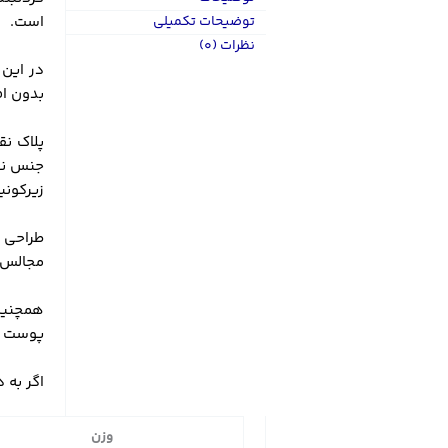
توضیحات تکمیلی
است.
نظرات (0)
بدون اف
پلاک نق
جنس نقر
زیرکونی
طراحی و
مجالس 
همچنین
پوست ها
اگر به 
وزن