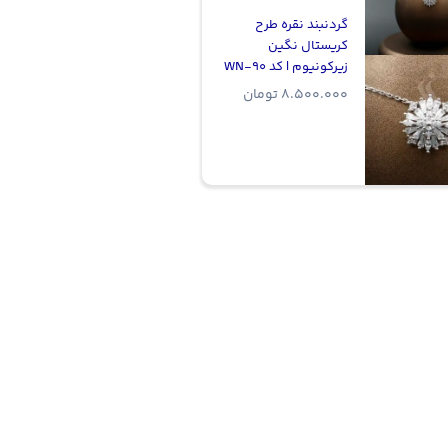
گردنبند نقره طرح
کریستال نگین
زیرکونیوم | کد WN-90
8.500.000
تومان