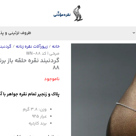
ظروف تزئینی و پذ
خانه
/
زیورآلات نقره زنانه
/
گردنبن
میخی | کد WN-88
88
ناموجود
پلاک و زنجیر تمام نقره جواهر با 
وزن: ۳.۸ گرم
عیار 925
برند کارتیه