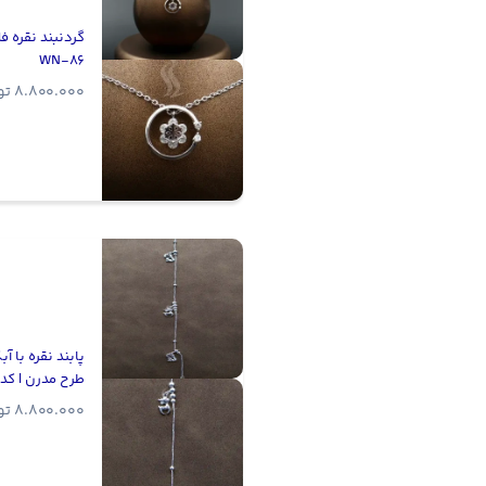
گردنبند نقره فلا
WN-86
8.800.000
تو
پابند نقره با آب
طرح مدرن | کد WA-3
8.800.000
تو