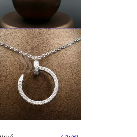
توضیحات
گردنبند