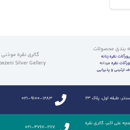
 بندی محصولات
گالری نقره موذنی
یورآلات نقره زنانه
azeni Silver Gallery
ورآلات نقره
مردانه
 تزئینی و پذیرایی
تر، طبقه اول، پلاک ۲۳
021-9100-1283
زرگراه شهید خرازی،ایران مال، طبقه G2، تیمچه علی اکبر، گالری نقره
021-4767-2117