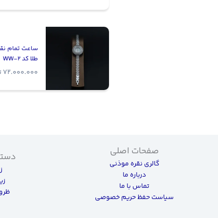
ساعت تمام نقر
طلا کد WW-2
72.000.000
ت
صفحات اصلی
دسته
گالری نقره موذنی
ز
درباره ما
زی
تماس با ما
ظروف
سیاست حفظ حریم خصوصی