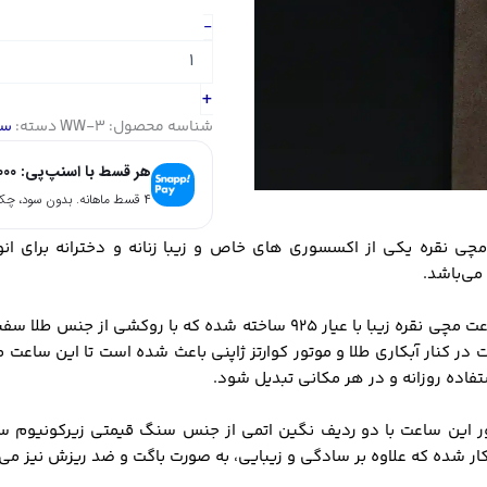
ساعت
-
تمام
نقره
آبکاری
+
طلا
شناسه محصول:
WW-3
دسته:
سا
کد
WW-
هر قسط با اسنپ‌پی:
000
3
عدد
۴ قسط ماهانه. بدون سود، چک و ضامن.
چی نقره یکی از اکسسوری های خاص و زیبا زنانه و دخترانه برای ا
می‌باشد.
این ساعت مچی نقره زیبا با عیار 925 ساخته شده که با روکشی 
ت در کنار آبکاری طلا و موتور کوارتز ژاپنی باعث شده است تا این ساعت م
تفاده روزانه و در هر مکانی تبدیل شود.
ر این ساعت با دو ردیف نگین اتمی از جنس سنگ قیمتی زیرکونیوم سا
ر شده که علاوه بر سادگی و زیبایی، به صورت باگت و ضد ریزش نیز می 