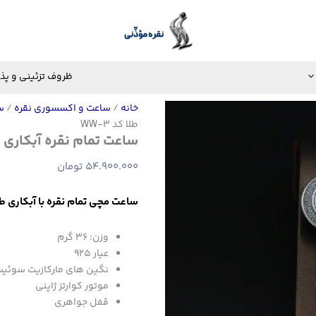
ظروف تزئینی و پذ
خانه
/
ساعت و اکسسوری نقره
/
س
طلا کد WW-3
ساعت تمام نقره آبکاری طلا 
54.900.000
تومان
ساعت مچی تمام نقره با آبکاری ط
وزن: ۳۶ گرم
عیار 925
نگین های مارکازیت سوئی
موتور کوارتز ژاپنی
قفل جواهری