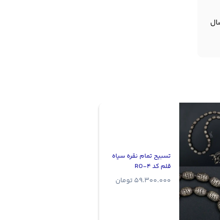
ال
تسبیح تمام نقره سیاه
قلم کد RO-4
59.300.000
تومان