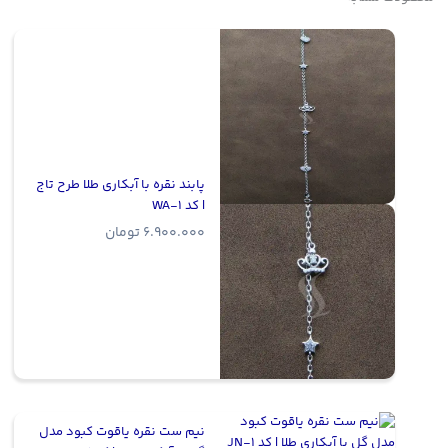
پابند نقره با آبکاری طلا طرح تاج
| کد WA-1
6.900.000
تومان
نیم ست نقره یاقوت کبود مدل