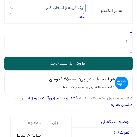
سایز انگشتر
صاف
انگشتر
-
نگین
دار
نقره
+
زنانه
-
افزودن به سبد خرید
حلقه
سولیتر
هر قسط با اسنپ‌پی:
1.650.000
تومان
|
کد
۴ قسط ماهانه. بدون سود، چک و ضامن.
WR-
شناسه محصول:
WR-20
دسته:
انگشتر و حلقه
,
زیورآلات نقره زنانه
برچسب:
20
مناسب هدیه
عدد
توضیحات تکمیلی
وزن
نامعلوم
نظرات (0)
سایز ۶, سایز