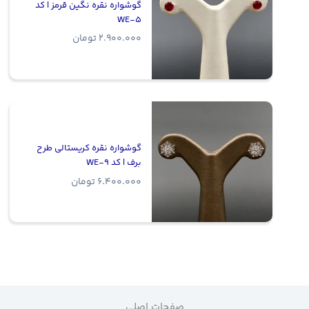
گوشواره نقره نگین قرمز | کد
WE-5
2.900.000
تومان
گوشواره نقره کریستالی طرح
برف | کد WE-9
6.400.000
تومان
صفحات اصلی