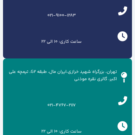
021-9100-1283
ساعت کاری: 10 الی 22
تهران، بزرگراه شهید خرازی،ایران مال، طبقه G2، تیمچه علی
اکبر، گالری نقره موذنی
021-4767-2117
ساعت کاری: 10 الی 22