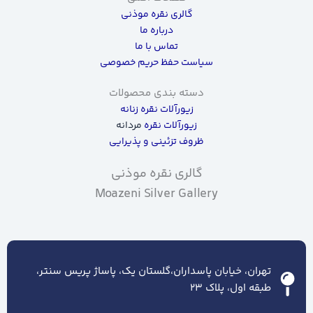
گالری نقره موذنی
درباره ما
تماس با ما
سیاست حفظ حریم خصوصی
دسته بندی محصولات
زیورآلات نقره زنانه
زیورآلات نقره
مردانه
ظروف تزئینی و پذیرایی
گالری نقره موذنی
Moazeni Silver Gallery
تهران، خیابان پاسداران،گلستان یک، پاساژ پریس سنتر،
طبقه اول، پلاک ۲۳