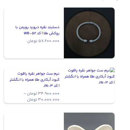
دستبند نقره دیوید یورمن با
روکش طلا | کد WB-52
57.200.000
تومان
نیم ست جواهر نقره یاقوت
کبود آبکاری طلا همراه با انگشتر
| کد JN-3
34.900.000
تومان
–
Price
30.000.000
تومان
range:
0.000.000
through
34.900.000 تومان