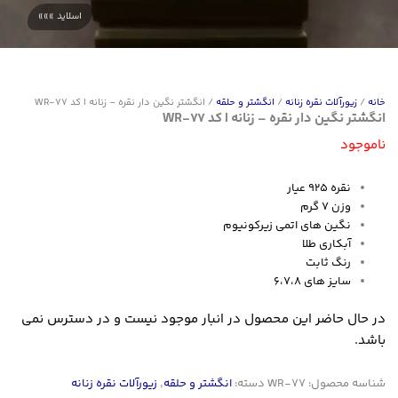
خانه
/
زیورآلات نقره زنانه
/
انگشتر و حلقه
/ انگشتر نگین دار نقره – زنانه | کد WR-77
انگشتر نگین دار نقره – زنانه | کد WR-77
ناموجود
نقره ۹۲۵ عیار
وزن ۷ گرم
نگین های اتمی زیرکونیوم
آبکاری طلا
رنگ ثابت
سایز های ۶،۷،۸
در حال حاضر این محصول در انبار موجود نیست و در دسترس نمی
باشد.
شناسه محصول:
WR-77
دسته:
انگشتر و حلقه
,
زیورآلات نقره زنانه