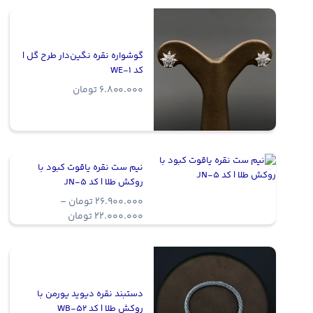
گوشواره نقره نگین‌دار طرح گل |
کد WE-1
6.800.000
تومان
نیم ست نقره یاقوت کبود با
روکش طلا | کد JN-5
26.900.000
تومان
–
Price
22.000.000
تومان
range:
22.000.000 ت
through
26.900.000 تومان
دستبند نقره دیوید یورمن با
روکش طلا | کد WB-52