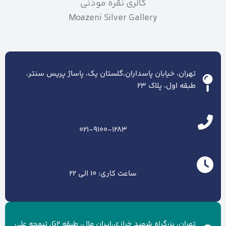
گالری نقره موذنی
Moazeni Silver Gallery
تهران، خیابان پاسداران،گلستان یک، پاساژ پریس سنتر،
طبقه اول، پلاک ۲۳
021-9100-1283
ساعت کاری: 10 الی 22
تهران، بزرگراه شهید خرازی،ایران مال، طبقه G2، تیمچه علی