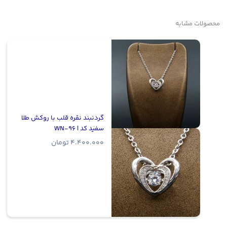
محصولات مشابه
گردنبند نقره قلب با روکش طلا
سفید کد | WN-96
4.400.000
تومان