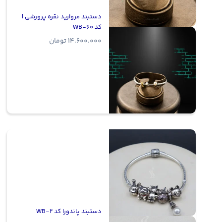
دستبند مروارید نقره پرورشی |
کد WB-60
14.600.000
تومان
دستبند پاندورا کد WB-2