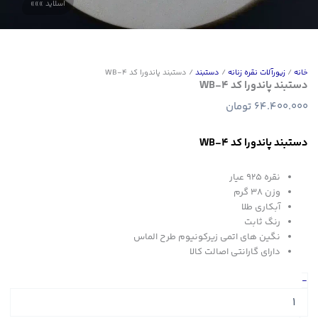
خانه
/
زیورآلات نقره زنانه
/
دستبند
/ دستبند پاندورا کد WB-4
دستبند پاندورا کد WB-4
64.400.000
تومان
دستبند پاندورا کد WB-4
نقره ۹۲۵ عیار
وزن ۳۸ گرم
آبکاری طلا
رنگ ثابت
نگین های اتمی زیرکونیوم طرح الماس
دارای گارانتی اصالت کالا
دستبند
-
پاندورا
کد