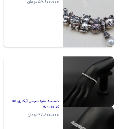
57.600.000
تومان
دستبند نقره تنیسی آبکاری طلا
کد WB-10
27.800.000
تومان