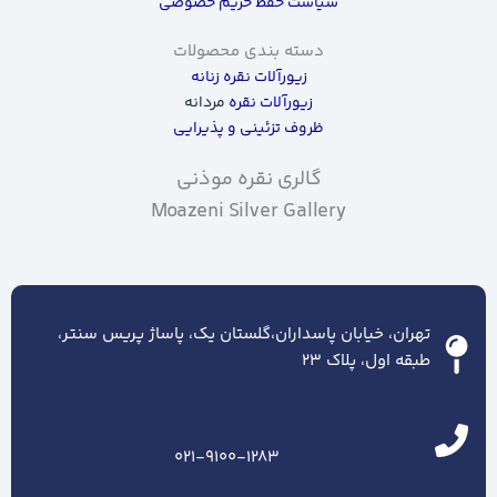
سیاست حفظ حریم خصوصی
دسته بندی محصولات
زیورآلات نقره زنانه
زیورآلات نقره
مردانه
ظروف تزئینی و پذیرایی
گالری نقره موذنی
Moazeni Silver Gallery
تهران، خیابان پاسداران،گلستان یک، پاساژ پریس سنتر،
طبقه اول، پلاک ۲۳
021-9100-1283