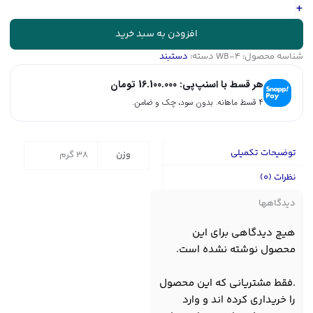
WB-
+
4
عدد
افزودن به سبد خرید
شناسه محصول:
WB-4
دسته:
دستبند
هر قسط با اسنپ‌پی:
16.100.000
تومان
۴ قسط ماهانه. بدون سود، چک و ضامن.
توضیحات تکمیلی
وزن
38 گرم
نظرات (0)
دیدگاهها
هیچ دیدگاهی برای این
محصول نوشته نشده است.
.فقط مشتریانی که این محصول
را خریداری کرده اند و وارد