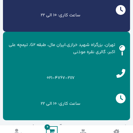
ساعت کاری: 10 الی 22
تهران، بزرگراه شهید خرازی،ایران مال، طبقه G2، تیمچه علی
اکبر، گالری نقره موذنی
021-4767-2117
ساعت کاری: 10 الی 22
کلیه حقوق سایت متعلق به برند گالری نقره موذنی می باشد.