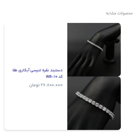
محصولات مشابه
دستبند نقره تنیسی آبکاری طلا
کد WB-10
27.800.000
تومان