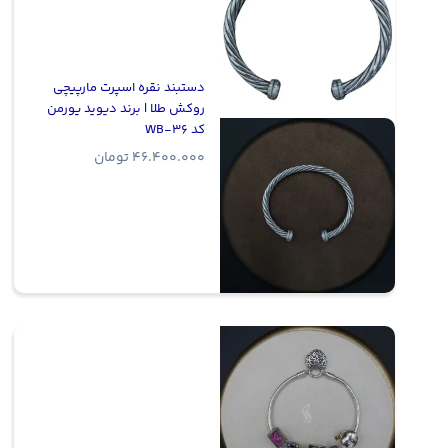
دستبند نقره اسپرت مارپیچی
روکش طلا | برند دیوید یورمن
کد WB-36
46.400.000
تومان