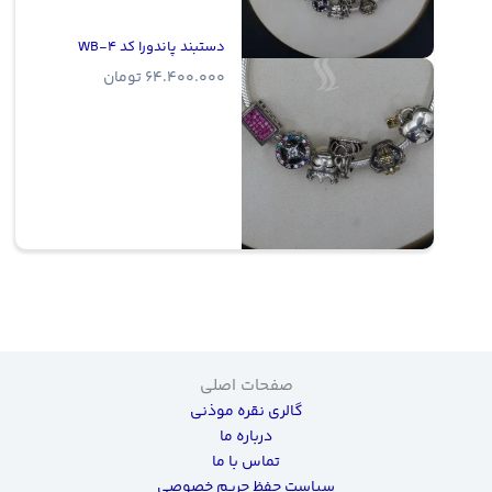
دستبند پاندورا کد WB-4
64.400.000
تومان
صفحات اصلی
گالری نقره موذنی
درباره ما
تماس با ما
سیاست حفظ حریم خصوصی