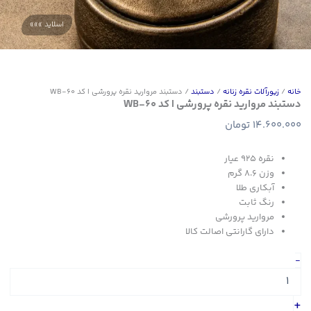
خانه
/
زیورآلات نقره زنانه
/
دستبند
/ دستبند مروارید نقره پرورشی | کد WB-60
دستبند مروارید نقره پرورشی | کد WB-60
14.600.000
تومان
نقره 925 عیار
وزن ۸.۶ گرم
آبکاری طلا
رنگ ثابت
مروارید پرورشی
دارای گارانتی اصالت کالا
دستبند
-
مروارید
نقره
پرورشی
+