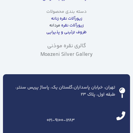
دسته بندی محصولات
زیورآلات نقره زنانه
زیورآلات نقره
مردانه
ظروف تزئینی و پذیرایی
گالری نقره موذنی
Moazeni Silver Gallery
تهران، خیابان پاسداران،گلستان یک، پاساژ پریس سنتر،
طبقه اول، پلاک ۲۳
021-9100-1283