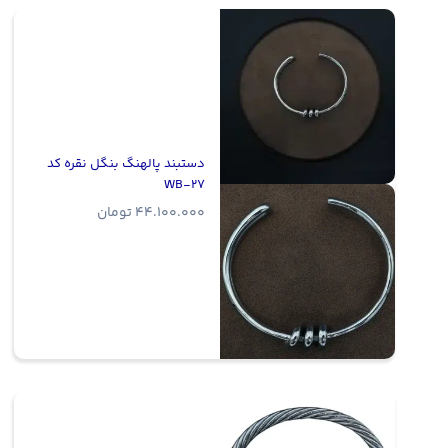
دستبند پالهنگ بنگل نقره کد
WB-27
44.100.000
تومان