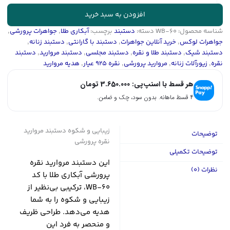
|
کد
افزودن به سبد خرید
WB-
شناسه محصول:
WB-60
دسته:
دستبند
برچسب:
آبکاری طلا
,
جواهرات پرورشی
,
60
جواهرات لوکس
,
خرید آنلاین جواهرات
,
دستبند با گارانتی
,
دستبند زنانه
,
عدد
دستبند شیک
,
دستبند طلا و نقره
,
دستبند مجلسی
,
دستبند مروارید
,
دستبند
نقره
,
زیورآلات زنانه
,
مروارید پرورشی
,
نقره 925 عیار
,
هدیه مروارید
هر قسط با اسنپ‌پی:
3.650.000
تومان
۴ قسط ماهانه. بدون سود، چک و ضامن.
زیبایی و شکوه دستبند مروارید
توضیحات
نقره پرورشی
توضیحات تکمیلی
این دستبند مروارید نقره
نظرات (0)
پرورشی آبکاری طلا با کد
WB-60، ترکیبی بی‌نظیر از
زیبایی و شکوه را به شما
هدیه می‌دهد. طراحی ظریف
و منحصر به فرد این