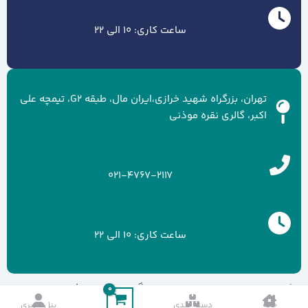
ساعت کاری: 10 الی 22
تهران، بزرگراه شهید خرازی،ایران مال، طبقه G2، تیمچه علی
اکبر، گالری نقره موذنی
021-4767-2117
ساعت کاری: 10 الی 22
کلیه حقوق سایت متعلق به برند گالری نقره موذنی می باشد.
خانه
دسته بندی
پنل کاربری