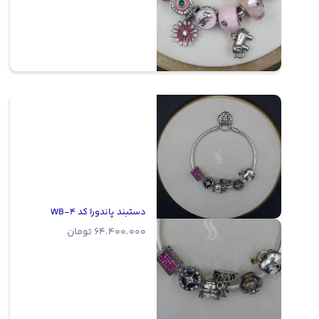
دستبند پاندورا کد WB-4
64.400.000
تومان