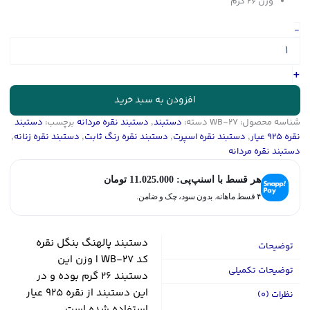
وزن 26 گرم
دستبند
-
پالهنگ
بنگل
نقره
+
کد
WB-
افزودن به سبد خرید
27
شناسه محصول:
WB-27
دسته:
دستبند
,
دستبند نقره مردانه
برچسب:
دستبند
عدد
نقره ۹۲۵ عیار
,
دستبند نقره اسپرت
,
دستبند نقره رنگ ثابت
,
دستبند نقره زنانه
,
دستبند نقره مردانه
هر قسط با اسنپ‌پی:
11.025.000
تومان
۴ قسط ماهانه. بدون سود، چک و ضامن.
دستبند پالهنگ بنگل نقره
توضیحات
کد WB-27 | وزن این
توضیحات تکمیلی
دستبند 26 گرم بوده و در
این دستبند از نقره 925 عیار
نظرات (0)
استفاده شده است.