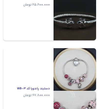
25.200.000
تومان
دستبند پاندورا کد WB-3
67.800.000
تومان