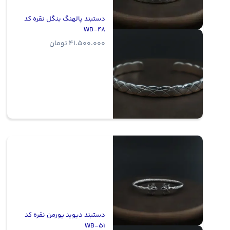
دستبند پالهنگ بنگل نقره کد
WB-48
41.500.000
تومان
دستبند دیوید یورمن نقره کد
WB-51