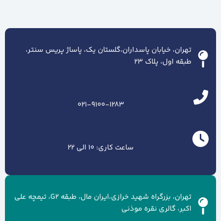
تهران، خیابان پاسداران،گلستان یک، پاساژ پریس سنتر،
طبقه اول، پلاک ۲۳
021-9100-1283
ساعت کاری: 10 الی 22
تهران، بزرگراه شهید خرازی،ایران مال، طبقه G2، تیمچه علی
اکبر، گالری نقره موذنی