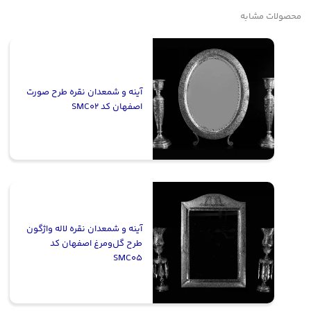
محصولات مشابه
آینه و شمعدان نقره طرح صورت
اصفهان کد SMC02
آینه و شمعدان نقره لاله واژگون
طرح گل‌ومرغ اصفهان کد
SMC05