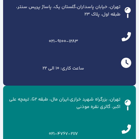
تهران، خیابان پاسداران،گلستان یک، پاساژ پریس سنتر،
طبقه اول، پلاک ۲۳
021-9100-1283
ساعت کاری: 10 الی 22
تهران، بزرگراه شهید خرازی،ایران مال، طبقه G2، تیمچه علی
اکبر، گالری نقره موذنی
021-4767-2117