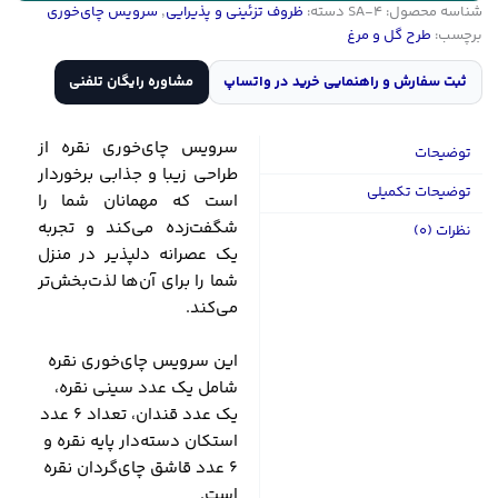
شناسه محصول:
SA-4
دسته:
ظروف تزئینی و پذیرایی
,
سرویس چای‌خوری
مرغ
برچسب:
طرح گل و مرغ
اصفهان
کد
ثبت سفارش و راهنمایی خرید در واتساپ
مشاوره رایگان تلفنی
SA-
4
عدد
سرویس چای‌خوری نقره از
توضیحات
طراحی زیبا و جذابی برخوردار
توضیحات تکمیلی
است که مهمانان شما را
شگفت‌زده می‌کند و تجربه
نظرات (0)
یک عصرانه دلپذیر در منزل
شما را برای آن‌ها لذت‌بخش‌تر
می‌کند.
این سرویس چای‌خوری نقره
شامل یک عدد سینی نقره،
یک عدد قندان، تعداد 6 عدد
استکان دسته‌دار پایه نقره و
6 عدد قاشق چای‌گردان نقره
است.