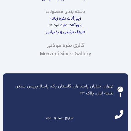
دسته بندی محصولات
زیورآلات نقره زنانه
زیورآلات نقره
مردانه
ظروف تزئینی و پذیرایی
گالری نقره موذنی
Moazeni Silver Gallery
تهران، خیابان پاسداران،گلستان یک، پاساژ پریس سنتر،
طبقه اول، پلاک ۲۳
021-9100-1283