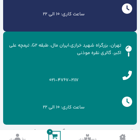
ساعت کاری: 10 الی 22
تهران، بزرگراه شهید خرازی،ایران مال، طبقه G2، تیمچه علی
اکبر، گالری نقره موذنی
021-4767-2117
ساعت کاری: 10 الی 22
کلیه حقوق سایت متعلق به برند گالری نقره موذنی می باشد.
خانه
دسته بندی
پنل کاربری