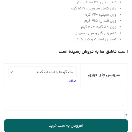
قطر سینی 33 سانتی متر
وزن کامل سرویس: 1519 گرم
وزن سینی: 740 گرم
وزن قندان: 315 گرم
وزن ۶ انگاره: 464 گرم
قلم زنی گل و مرغ اصفهان
تضمین اصالت و کیفیت کالا
! ست قاشق ها به فروش رسیده است.
سرویس چای خوری
صاف
سرویس
-
چای‌خوری
تمام
نقره
+
طرح
گل
افزودن به سبد خرید
و